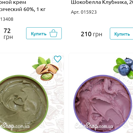
рной крем
Шокобелла Клубника, 2
сический 60%, 1 кг
Арт. 015923
013408
72
210
Купить
грн
Купить
грн