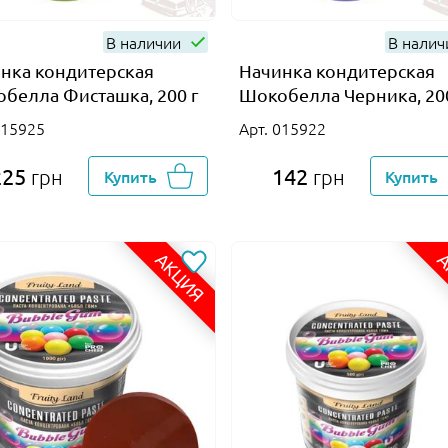
В наличии
В нали
нка кондитерская
Начинка кондитерская
белла Фисташка, 200 г
Шокобелла Черника, 20
015925
Арт. 015922
225
142
грн
Купить
грн
Купить
АКЦИЯ
А