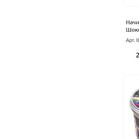
Начи
Шоко
Арт. 