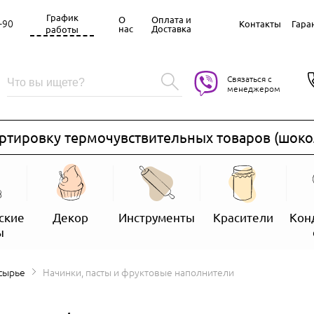
График
О
Оплата и
-90
Контакты
Гара
нас
Доставка
работы
Связаться с
менеджером
овку термочувствительных товаров (шоколад, з
ские
Декор
Инструменты
Красители
Кон
ы
 сырье
Начинки, пасты и фруктовые наполнители