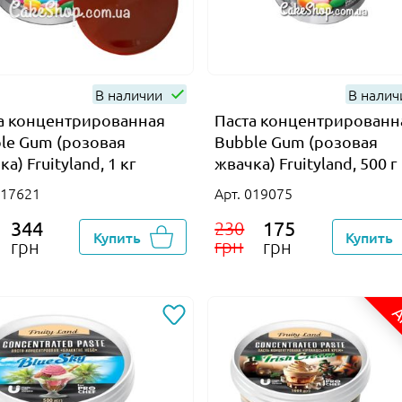
В наличии
В нали
а концентрированная
Паста концентрированн
le Gum (розовая
Bubble Gum (розовая
а) Fruityland, 1 кг
жвачка) Fruityland, 500 г
017621
Арт. 019075
344
175
230
Купить
Купить
грн
грн
грн
А