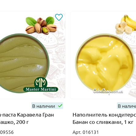
В наличии
В нали
-паста Каравела Гран
Наполнитель кондитер
ашко, 200 г
Банан со сливками, 1 кг
009556
Арт. 016131