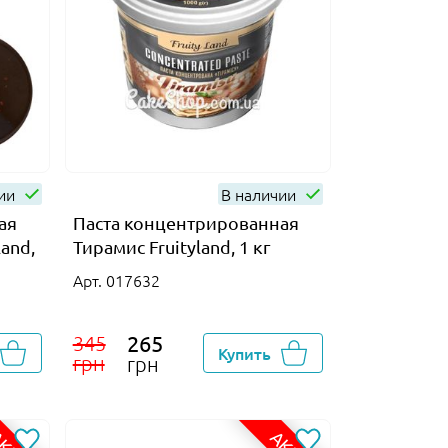
чии
В наличии
ая
Паста концентрированная
and,
Тирамис Fruityland, 1 кг
Арт. 017632
265
345
Купить
грн
грн