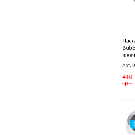
Паст
Bubb
жвачк
Арт. 
410
грн