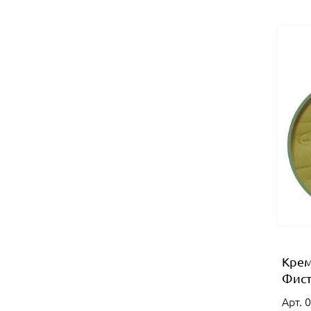
Крем
Фист
Арт. 