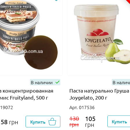
А
В наличии
В нали
а концентрированная
Паста натурально Груша
ис Fruityland, 500 г
Joygelato, 200 г
019072
Арт. 017536
105
130
158
Купить
грн
Купить
грн
грн