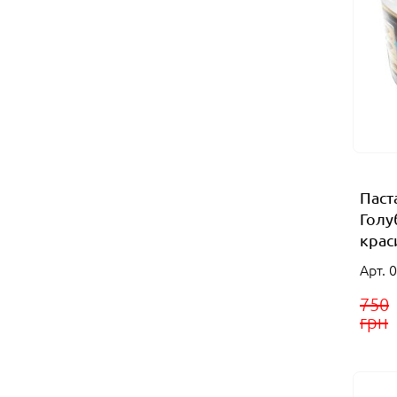
Паст
Голу
краси
Арт. 
750
грн