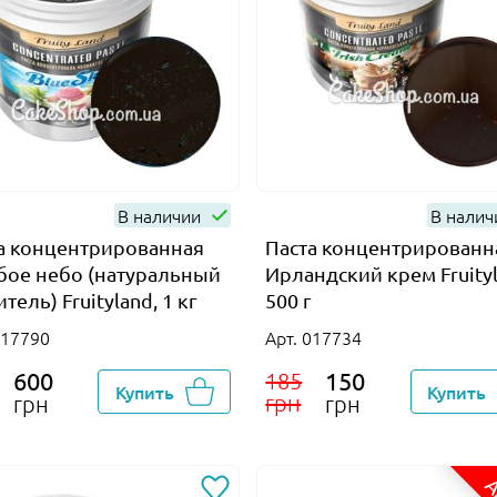
В наличии
В нали
а концентрированная
Паста концентрированн
бое небо (натуральный
Ирландский крем Fruityl
тель) Fruityland, 1 кг
500 г
017790
Арт. 017734
600
150
185
Купить
Купить
грн
грн
грн