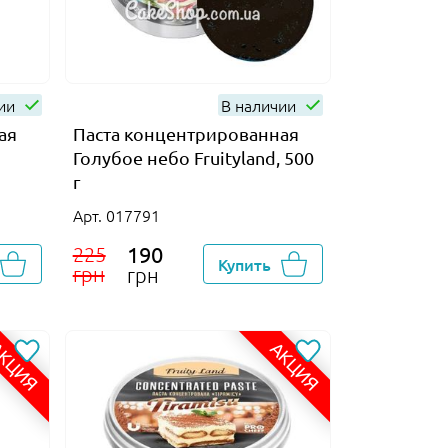
чии
В наличии
ая
Паста концентрированная
Голубое небо Fruityland, 500
г
Арт. 017791
190
225
Купить
грн
грн
КЦИЯ
АКЦИЯ