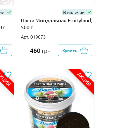
чии
В наличии
Паста Миндальная Fruityland,
0 г
500 г
Арт. 019073
460
грн
Купить
КЦИЯ
АКЦИЯ