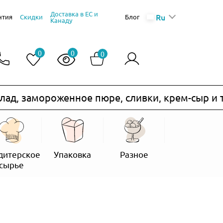
Доставка в ЕС и
Ru
нтия
Скидки
Блог
Канаду
0
0
0
амороженное пюре, сливки, крем-сыр и т.п.) н
дитерское
Упаковка
Разное
сырье