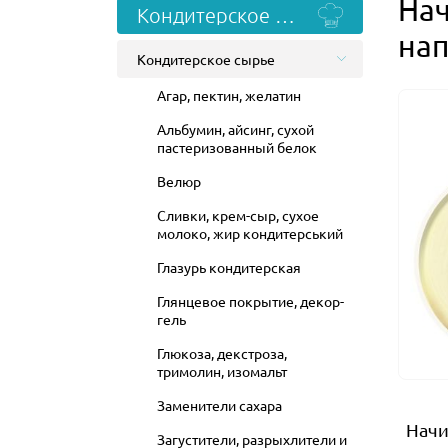
Нач
Кондитерское сырье
на
Кондитерское сырье
Агар, пектин, желатин
Альбумин, айсинг, сухой
пастеризованный белок
Велюр
Сливки, крем-сыр, сухое
молоко, жир кондитерський
Глазурь кондитерская
Глянцевое покрытие, декор-
гель
Глюкоза, декстроза,
тримолин, изомальт
Заменители сахара
Начи
Загустители, разрыхлители и