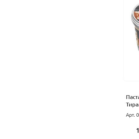
Паст
Тирам
Арт. 