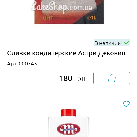
В наличии
Сливки кондитерские Астри Дековип
Арт. 000743
180
грн