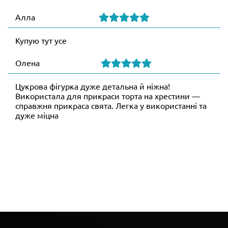
Алла
Купую тут усе
Олена
Цукрова фігурка дуже детальна й ніжна!
Використала для прикраси торта на хрестини —
справжня прикраса свята. Легка у використанні та
дуже міцна