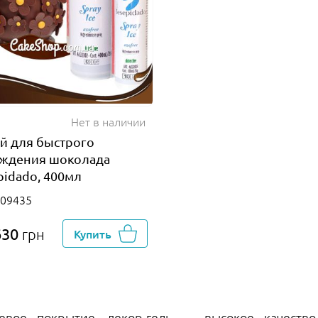
Нет в наличии
й для быстрого
ждения шоколада
pidado, 400мл
009435
630
грн
Купить
цевое покрытие, декор-гель — высокое качес