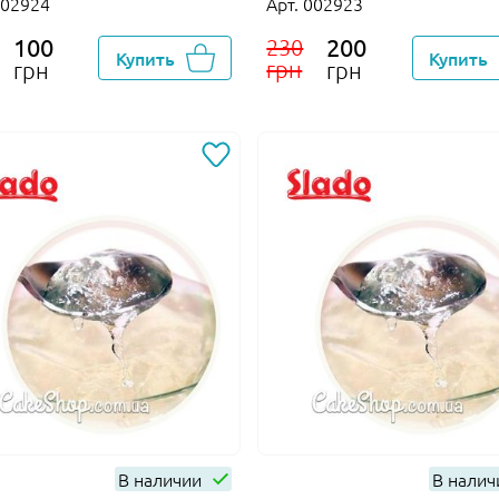
002924
Арт. 002923
100
200
230
Купить
Купить
грн
грн
грн
В наличии
В нали