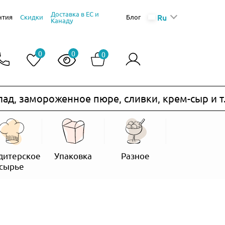
Доставка в ЕС и
Ru
нтия
Скидки
Блог
Канаду
0
0
0
замороженное пюре, сливки, крем-сыр и т.п.) 
дитерское
Упаковка
Разное
сырье