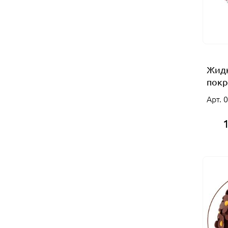
Жидк
покр
Арт. 