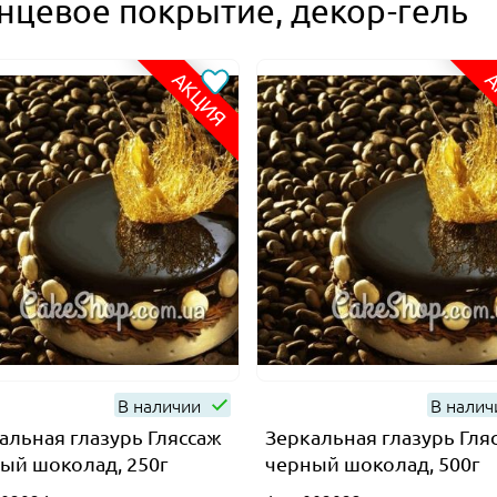
нцевое покрытие, декор-гель
АКЦИЯ
А
В наличии
В нали
альная глазурь Гляссаж
Зеркальная глазурь Гля
ый шоколад, 250г
черный шоколад, 500г