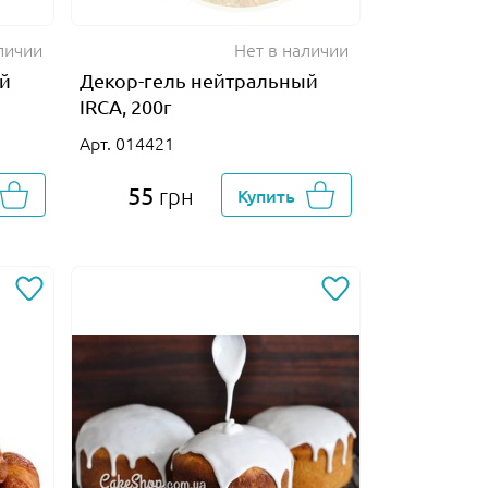
личии
Нет в наличии
ый
Декор-гель нейтральный
IRCA, 200г
Арт. 014421
55
грн
Купить