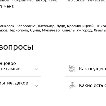
тимент.
анковск, Запорожье, Житомир, Луцк, Кропивницкий, Никол
рьков, Тернополь, Сумы, Мукачево, Ковель, Ужгород, Хмел
 вопросы
янцевое
йте самые
Как осущест
рытие, декор-
Какие есть