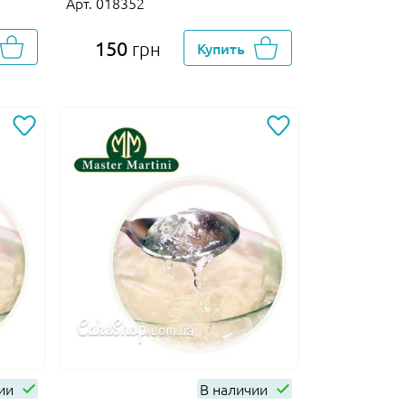
Арт. 018352
150
грн
Купить
чии
В наличии