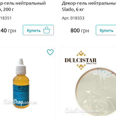
р-гель нейтральный
Декор-гель нейтральн
, 200 г
Slado, 6 кг
018351
Арт. 018353
40
800
грн
Купить
грн
Купить