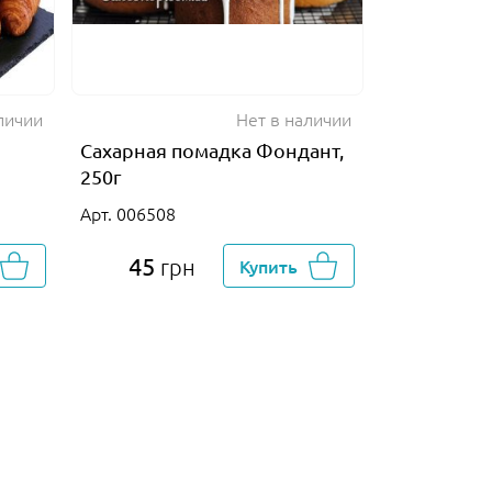
личии
Нет в наличии
Сахарная помадка Фондант,
250г
Арт. 006508
45
грн
Купить