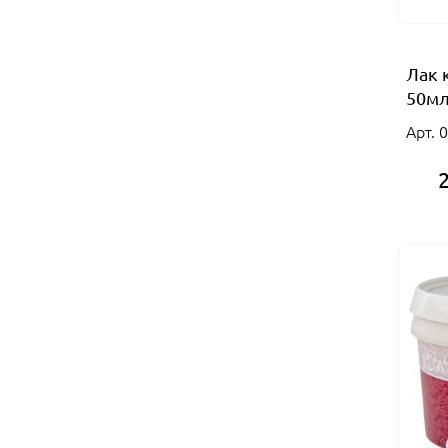
Лак 
50м
Арт. 