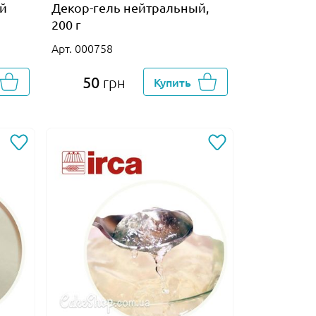
ый
Декор-гель нейтральный,
200 г
Арт. 000758
50
грн
Купить