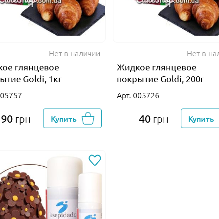
Нет в наличии
Нет в на
ое глянцевое
Жидкое глянцевое
ытие Goldi, 1кг
покрытие Goldi, 200г
005757
Арт. 005726
190
40
грн
Купить
грн
Купить