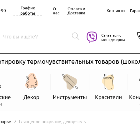
График
О
Оплата и
-90
Контакты
Гара
нас
Доставка
работы
Связаться с
менеджером
ровку термочувствительных товаров (шоколад, 
ские
Декор
Инструменты
Красители
Кон
ы
 сырье
Глянцевое покрытие, декор-гель