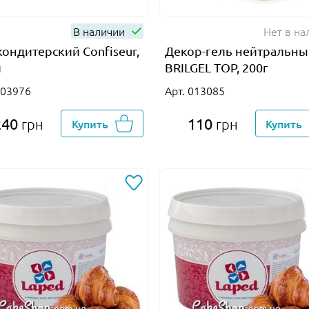
В наличии
Нет в на
кондитерский Confiseur,
Декор-гель нейтральн
л
BRILGEL TOP, 200г
003976
Арт. 013085
240
110
грн
Купить
грн
Купить