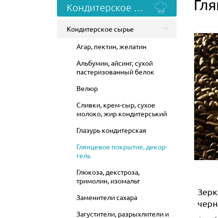
Гля
Кондитерское сырье
Кондитерское сырье
Агар, пектин, желатин
Альбумин, айсинг, сухой
пастеризованный белок
Велюр
Сливки, крем-сыр, сухое
молоко, жир кондитерський
Глазурь кондитерская
Глянцевое покрытие, декор-
гель
Глюкоза, декстроза,
тримолин, изомальт
Зерк
Заменители сахара
черн
Загустители, разрыхлители и