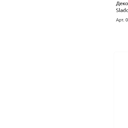
Деко
Slado
Арт. 