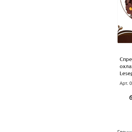
Спре
охла
Lese
Арт. 
Глян