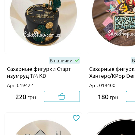
В наличии
В
Сахарные фигурки Старт
Сахарные фигурк
изумруд ТМ KD
Хантерс/KPop D
Hunters ТМ Ириск
Арт. 019422
Арт. 019400
220
180
грн
грн