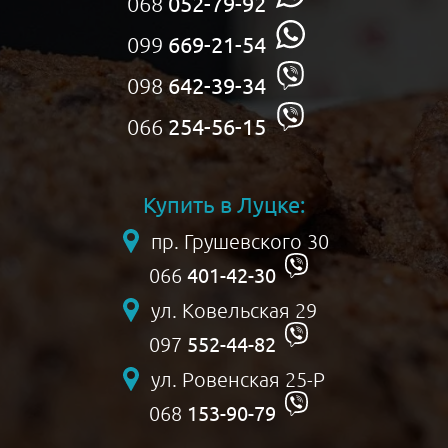
068
052-79-92
099
669-21-54
098
642-39-34
066
254-56-15
Купить в Луцке:
пр. Грушевского 30
401-42-30
066
ул. Ковельская 29
552-44-82
097
ул. Ровенская 25-Р
153-90-79
068