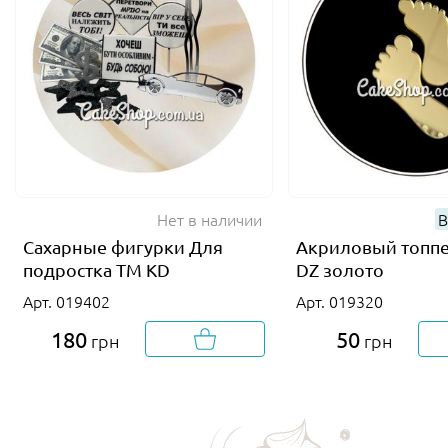
Нет в наличии
В
Сахарные фигурки Для
Акриловый топп
подростка ТМ KD
DZ золото
Арт. 019402
Арт. 019320
180
50
грн
грн