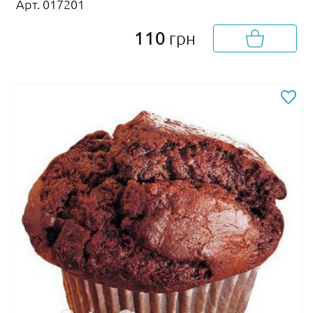
Арт. 017201
110
грн