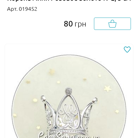
Арт. 019452
80
грн