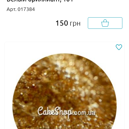
Арт. 017384
150
грн