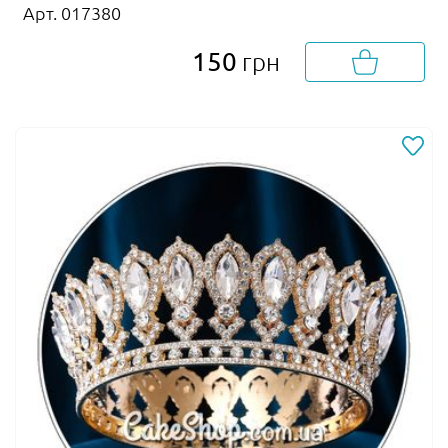
Арт. 017380
150
грн