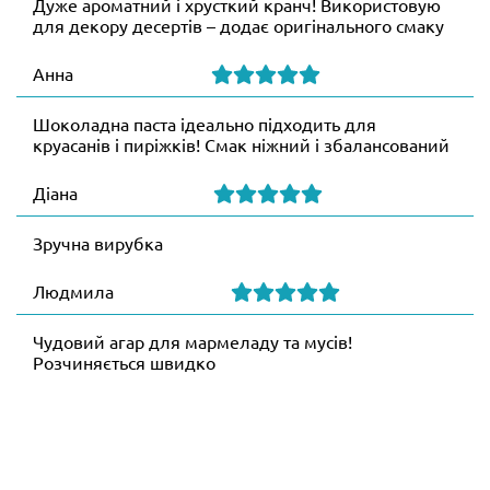
Дуже ароматний і хрусткий кранч! Використовую
для декору десертів – додає оригінального смаку
Анна
Шоколадна паста ідеально підходить для
круасанів і пиріжків! Смак ніжний і збалансований
Діана
Зручна вирубка
Людмила
Чудовий агар для мармеладу та мусів!
Розчиняється швидко