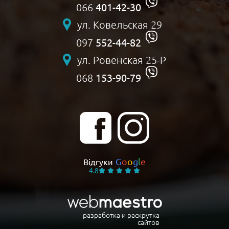
401-42-30
066
ул. Ковельская 29
552-44-82
097
ул. Ровенская 25-Р
153-90-79
068
G
o
o
g
l
e
Відгуки
4.8
разработка и раскрутка
сайтов