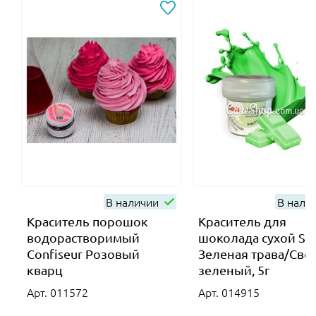
В наличии
В нали
Краситель порошок
Краситель для
водорастворимый
шоколада сухой Sl
Confiseur Розовый
Зеленая трава/Свет
кварц
зеленый, 5г
Арт. 011572
Арт. 014915