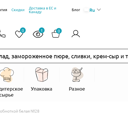
Доставка в ЕС и
Ru
нтия
Скидки
Блог
Канаду
0
1
0
замороженное пюре, сливки, крем-сыр и т.п.)
дитерское
Упаковка
Разное
сырье
с обмоткой белая №28