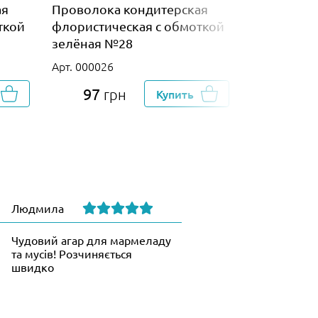
ая
Проволока кондитерская
Проволока
ткой
флористическая с обмоткой
флористич
зелёная №28
зелёная №
Арт. 000026
Арт. 000028
97
75
грн
Купить
гр
Людмила
Чудовий агар для мармеладу
та мусів! Розчиняється
швидко