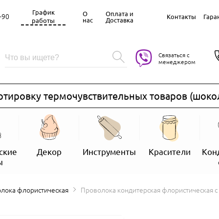
График
О
Оплата и
-90
Контакты
Гара
нас
Доставка
работы
Связаться с
менеджером
ровку термочувствительных товаров (шоколад, 
ские
Декор
Инструменты
Красители
Кон
ы
олока флористическая
Проволока кондитерская флористическая 