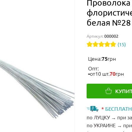
Проволока
флористиче
белая №28
Артикул:
000002
(15)
Цена:
75
грн
Опт:
от
10 шт.
70
грн
КУПИ
*
БЕСПЛАТН
по ЛУЦКУ → при за
по УКРАИНЕ → при 