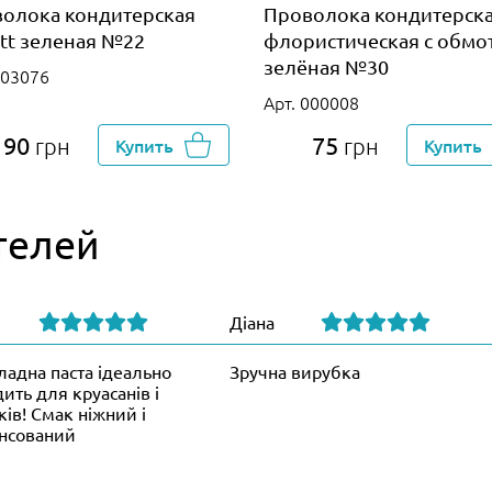
олока кондитерская
Проволока кондитерск
itt зеленая №22
флористическая с обмо
зелёная №30
003076
Арт. 000008
90
75
грн
Купить
грн
Купить
телей
Діана
адна паста ідеально
Зручна вирубка
ить для круасанів і
ків! Смак ніжний і
нсований