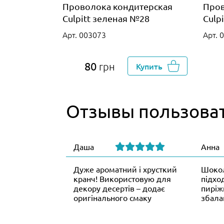
Проволока кондитерская
Пров
Culpitt зеленая №28
Culp
Арт. 003073
Арт. 
80
грн
Купить
Отзывы пользова
Даша
Анна
Дуже ароматний і хрусткий
Шокол
кранч! Використовую для
підход
декору десертів – додає
пиріж
оригінального смаку
збала