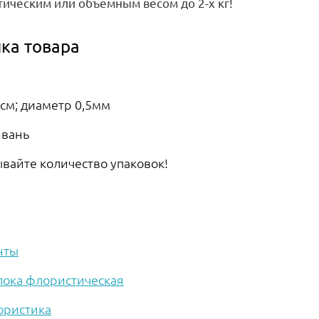
тическим или объемным весом до 2-х кг!
ка товара
 см; диаметр 0,5мм
йвань
ывайте количество упаковок!
нты
ока флористическая
ористика