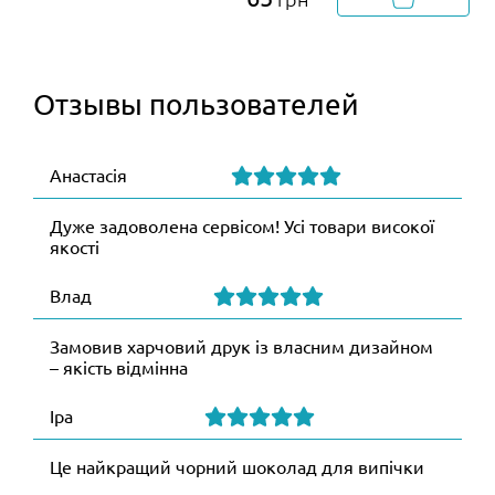
Отзывы пользователей
Анастасія
Дуже задоволена сервісом! Усі товари високої
якості
Влад
Замовив харчовий друк із власним дизайном
– якість відмінна
Іра
Це найкращий чорний шоколад для випічки