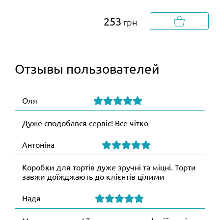
253
грн
Отзывы пользователей
Оля
Дуже сподобався сервіс! Все чітко
Антоніна
Коробки для тортів дуже зручні та міцні. Торти
завжи доїжджають до клієнтів цілими
Надя