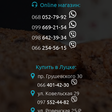
Online магазин:
068
052-79-92
099
669-21-54
098
642-39-34
066
254-56-15
Купить в Луцке:
пр. Грушевского 30
401-42-30
066
ул. Ковельская 29
552-44-82
097
ул. Ровенская 25-Р