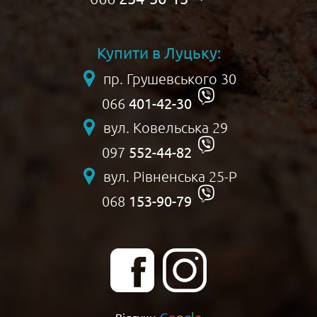
Купити в Луцьку:
пр. Грушевського 30
401-42-30
066
вул. Ковельська 29
552-44-82
097
вул. Рівненська 25-Р
153-90-79
068
G
o
o
g
l
e