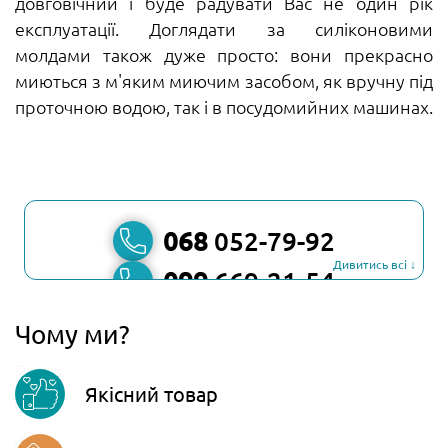
довговічний і буде радувати Вас не один рік
експлуатації. Доглядати за силіконовими
молдами також дуже просто: вони прекрасно
миються з м'яким миючим засобом, як вручну під
проточною водою, так і в посудомийних машинах.
068
052-79-92
Дивитись всі ↓
099
669-21-54
067
806-45-90
Чому ми?
Viber
Якісний товар
Telegram