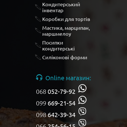
Кондитерський
інвентар
Коробки для тортів
Мастика, марципан,
маршмелоу
Посипки
кондитерські
Силіконові форми
Online магазин:
068
052-79-92
099
669-21-54
098
642-39-34
066
254-56-15