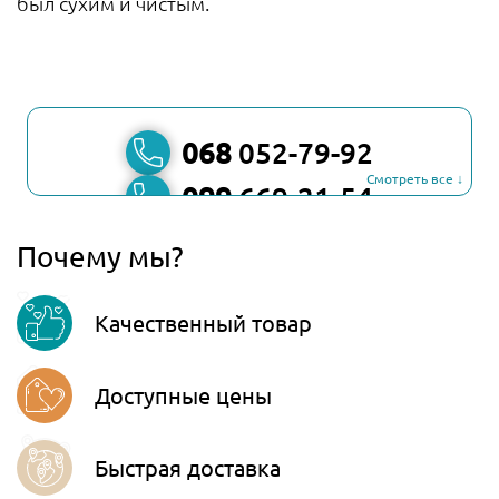
был сухим и чистым.
068
052-79-92
Смотреть все ↓
099
669-21-54
067
806-45-90
Почему мы?
Viber
Качественный товар
Telegram
Доступные цены
Быстрая доставка