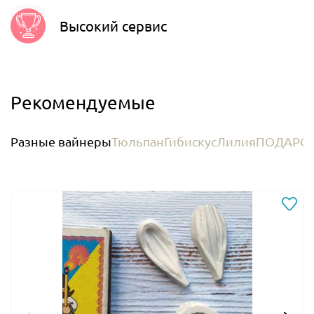
Высокий сервис
Рекомендуемые
Разные вайнеры
Тюльпан
Гибискус
Лилия
ПОДАРО