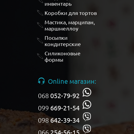
инвентарь
Коробки для тортов
Мастика, марципан,
маршмеллоу
Посыпки
кондитерские
Силиконовые
формы
Online магазин:
068
052-79-92
099
669-21-54
098
642-39-34
066
254-56-15