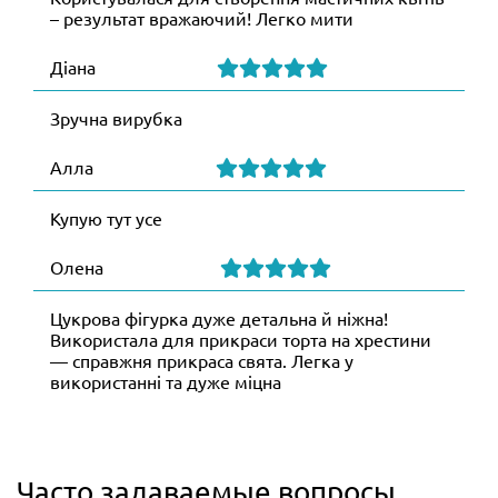
– результат вражаючий! Легко мити
Діана
Зручна вирубка
Алла
Купую тут усе
Олена
Цукрова фігурка дуже детальна й ніжна!
Використала для прикраси торта на хрестини
— справжня прикраса свята. Легка у
використанні та дуже міцна
Часто задаваемые вопросы