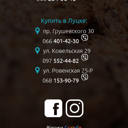
Купить в Луцке:
пр. Грушевского 30
401-42-30
066
ул. Ковельская 29
552-44-82
097
ул. Ровенская 25-Р
153-90-79
068
G
o
o
g
l
e
Відгуки