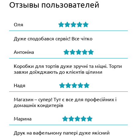
Отзывы пользователей
Оля
Дуже сподобався сервіс! Все чітко
Антоніна
Коробки для тортів дуже зручні та міцні. Торти
завжи доїжджають до клієнтів цілими
Надя
Магазин – супер! Тут є все для професійних і
домашніх кондитерів
Марина
Друк на вафельному папері дуже якісний