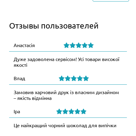
Отзывы пользователей
Анастасія
Дуже задоволена сервісом! Усі товари високої
якості
Влад
Замовив харчовий друк із власним дизайном
– якість відмінна
Іра
Це найкращий чорний шоколад для випічки