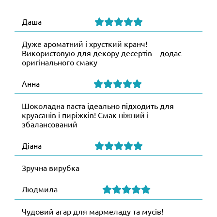
Даша
Дуже ароматний і хрусткий кранч!
Використовую для декору десертів – додає
оригінального смаку
Анна
Шоколадна паста ідеально підходить для
круасанів і пиріжків! Смак ніжний і
збалансований
Діана
Зручна вирубка
Людмила
Чудовий агар для мармеладу та мусів!