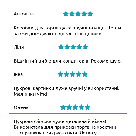
Антоніна
Коробки для тортів дуже зручні та міцні. Торти
завжи доїжджають до клієнтів цілими
Ліля
Відмінний вибір для кондитерів. Рекомендую!
Інна
Цукрові картинки дуже зручні у використанні.
Малюнки чіткі
Олена
Цукрова фігурка дуже детальна й ніжна!
Використала для прикраси торта на хрестини
— справжня прикраса свята. Легка у