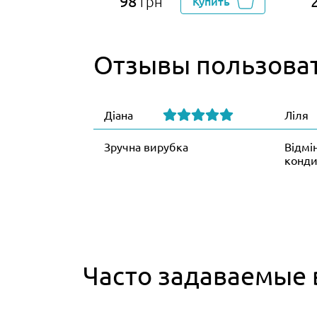
98
грн
Купить
Отзывы пользова
Діана
Ліля
Зручна вирубка
Відмі
конди
Часто задаваемые