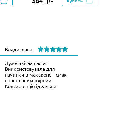
384
110
грн
Купить
гр
Владислава
Дуже якісна паста!
Використовувала для
начинки в макаронс – смак
просто неймовірний.
Консистенція ідеальна