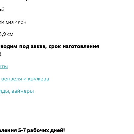
ий
ой силикон
3,9 см
одим под заказ, срок изготовления
!
нты
вензеля и кружева
лды, вайнеры
ления 5-7 рабочих дней!