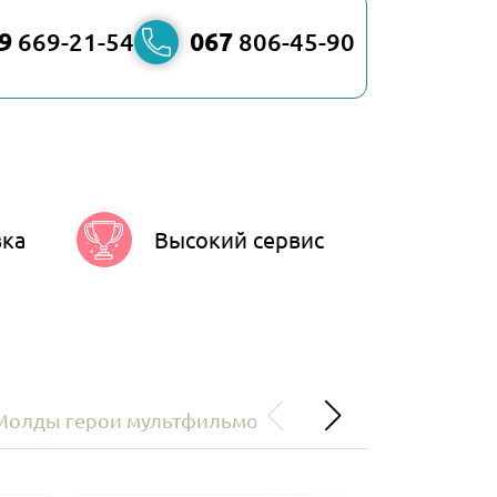
9
669-21-54
067
806-45-90
вка
Высокий сервис
Молды герои мультфильмов
ПОДАРОЧНЫЕ СЕР