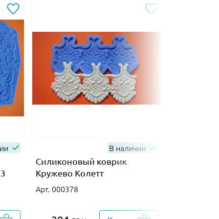
чии
В наличии
Силиконовый коврик
Силиконов
 3
Кружево Колетт
Набор вен
Арт. 000378
Арт. 003056