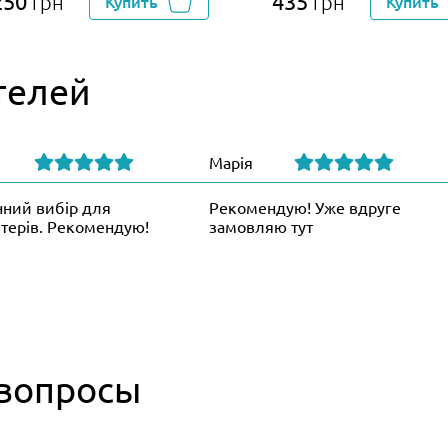
250
435
грн
Купить
грн
Купить
телей
Марія
нний вибір для
Рекомендую! Уже вдруге
терів. Рекомендую!
замовляю тут
 вопросы