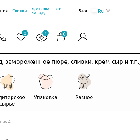
Доставка в ЕС и
Ru
нтия
Скидки
Блог
Канаду
0
1
0
ороженное пюре, сливки, крем-сыр и т.п.) не
дитерское
Упаковка
Разное
сырье
ция 4