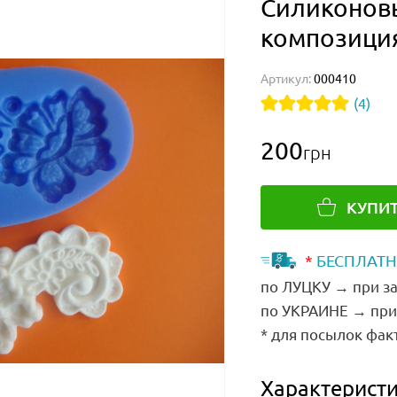
Силиконов
композици
Артикул:
000410
(4)
200
грн
КУПИ
*
БЕСПЛАТН
по ЛУЦКУ → при за
по УКРАИНЕ → при 
* для посылок фак
Характеристи