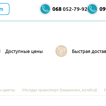
am
068
052-79-92
09
Доступные цены
Быстрая доста
 цветы
Молды транспорт (машинки, колёса)