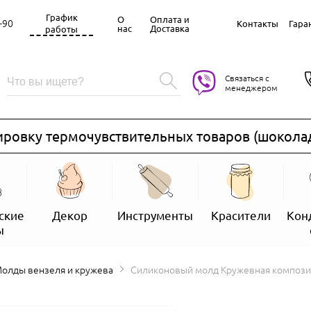
График
О
Оплата и
-90
Контакты
Гара
нас
Доставка
работы
Связаться с
менеджером
ку термочувствительных товаров (шоколад, зам
ские
Декор
Инструменты
Красители
Кон
ы
Молды вензеля и кружева
Силиконовый молд Кружевная компози