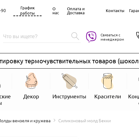
График
О
Оплата и
-90
Контакты
Гара
нас
Доставка
работы
Связаться с
менеджером
овку термочувствительных товаров (шоколад, з
ские
Декор
Инструменты
Красители
Кон
ы
Молды вензеля и кружева
Силиконовый молд Бекки