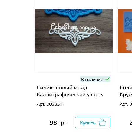
В наличии
Силиконовый молд
Сил
Каллиграфический узор 3
Круж
Арт. 003834
Арт. 
98
грн
Купить