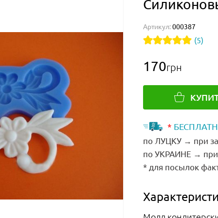
Силиконов
Артикул:
000387
(5)
170
грн
КУПИ
*
БЕСПЛАТН
по ЛУЦКУ → при за
по УКРАИНЕ → при 
* для посылок фак
Характеристи
Молд кондитерск