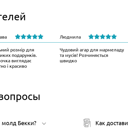
телей
ава
Людмила
ьний розмір для
Чудовий агар для мармеладу
иких подарунків.
та мусів! Розчиняється
очка виглядає
швидко
тно і красиво
 вопросы
 молд Бекки?
Как достави