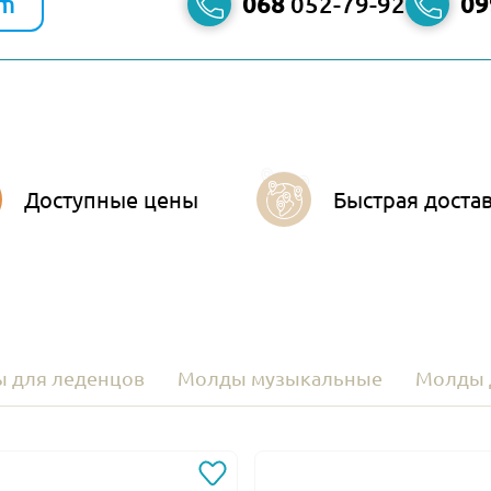
am
068
052-79-92
09
Доступные цены
Быстрая доста
 для леденцов
Молды музыкальные
Молды 