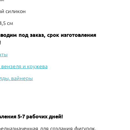
ой силикон
4,5 см
одим под заказ, срок изготовления
!
нты
вензеля и кружева
лды, вайнеры
ления 5-7 рабочих дней!
редназначенная для создания фигурок,