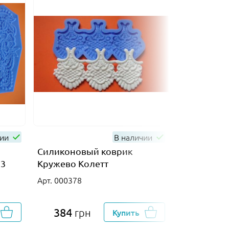
чии
В наличии
Силиконовый коврик
Силиконов
 3
Кружево Колетт
Набор вен
Арт. 000378
Арт. 003056
384
110
грн
Купить
гр