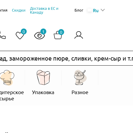
Доставка в ЕС и
Ru
нтия
Скидки
Блог
Канаду
0
1
0
амороженное пюре, сливки, крем-сыр и т.п.) н
дитерское
Упаковка
Разное
сырье