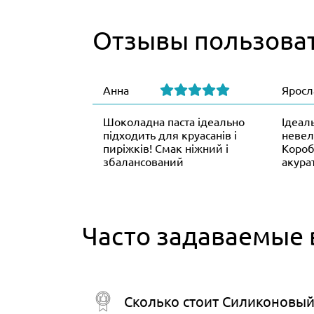
Отзывы пользова
Анна
Яросл
Шоколадна паста ідеально
Ідеал
підходить для круасанів і
невел
пиріжків! Смак ніжний і
Короб
збалансований
акура
Часто задаваемые
Сколько стоит Силиконовый