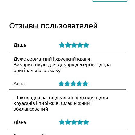
Отзывы пользователей
Даша
Дуже ароматний і хрусткий кранч!
Використовую для декору десертів – додає
оригінального смаку
Анна
Шоколадна паста ідеально підходить для
круасанів і пиріжків! Смак ніжний і
збалансований
Діана