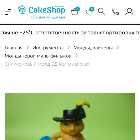
0
0
Всё для кондитера
ыше +25°C ответственность за транспортировку терм
Главная
Инструменты
Молды, вайнеры
Молды герои мультфильмов
Силиконовый молд 3Д Кот в сапогах