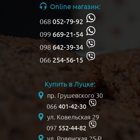
Online магазин:
068
052-79-92
099
669-21-54
098
642-39-34
066
254-56-15
Купить в Луцке:
пр. Грушевского 30
401-42-30
066
ул. Ковельская 29
552-44-82
097
ул. Ровенская 25-Р