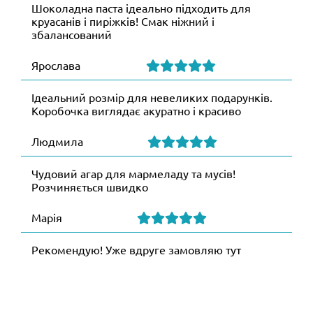
Шоколадна паста ідеально підходить для
круасанів і пиріжків! Смак ніжний і
збалансований
Ярослава
Ідеальний розмір для невеликих подарунків.
Коробочка виглядає акуратно і красиво
Людмила
Чудовий агар для мармеладу та мусів!
Розчиняється швидко
Марія
Рекомендую! Уже вдруге замовляю тут