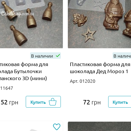
В наличии
В нали
тиковая форма для
Пластиковая форма для
лада Бутылочки
шоколада Дед Мороз 1
анского 3D (мини)
Арт. 012020
011647
52
72
грн
Купить
грн
Купить