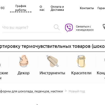
График
О
Оплата и
-90
Контакты
Гара
нас
Доставка
работы
Связаться с
менеджером
овку термочувствительных товаров (шоколад, з
ские
Декор
Инструменты
Красители
Кон
ы
 формы для шоколада, леденцов, мастики
Новый год