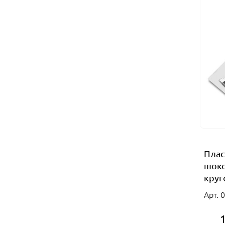
Плас
шоко
круг
Арт. 