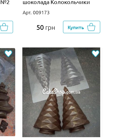
к №2
шоколада Колокольчики
Арт. 009173
50
грн
Купить