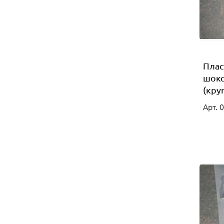
Плас
шоко
(кру
Арт. 