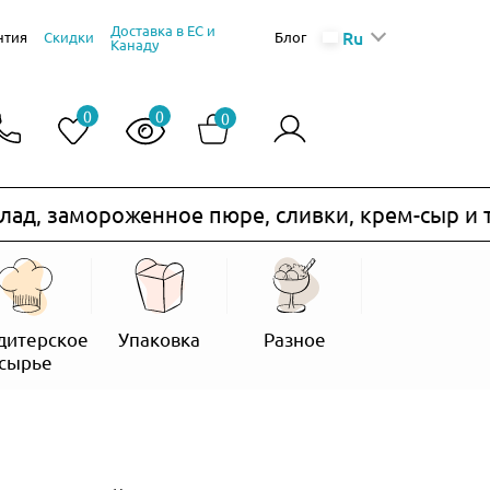
Доставка в ЕС и
Ru
нтия
Скидки
Блог
Канаду
0
0
0
амороженное пюре, сливки, крем-сыр и т.п.) н
дитерское
Упаковка
Разное
сырье