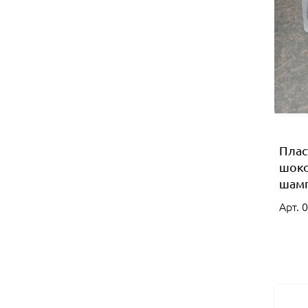
Плас
шоко
шамп
Арт. 