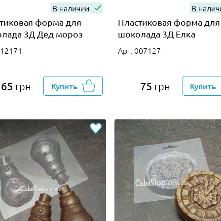
В наличии
В нали
тиковая форма для
Пластиковая форма для
лада 3Д Дед мороз
шоколада 3Д Елка
012171
Арт. 007127
65
75
грн
Купить
грн
Купить