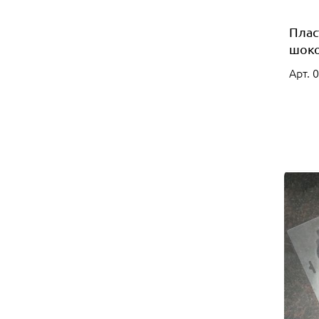
Плас
шоко
Арт. 