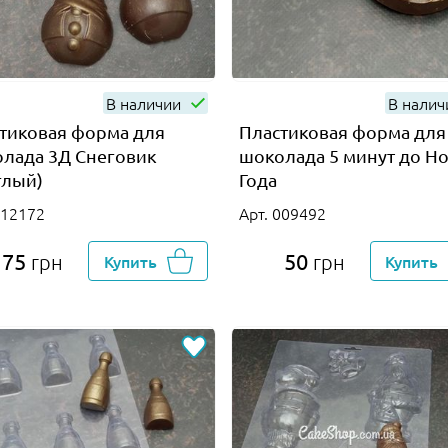
В наличии
В нали
тиковая форма для
Пластиковая форма для
лада 3Д Снеговик
шоколада 5 минут до Н
глый)
Года
012172
Арт. 009492
75
50
грн
Купить
грн
Купить