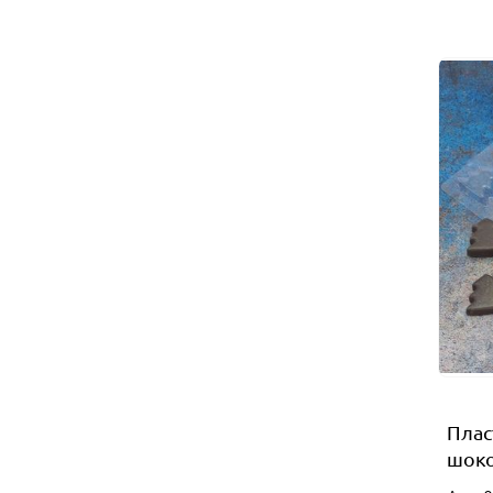
Плас
шоко