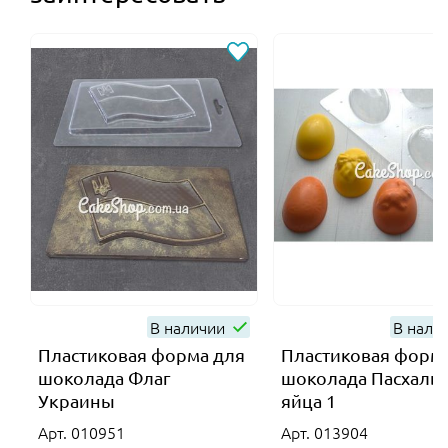
В наличии
В нали
Пластиковая форма для
Пластиковая форм
шоколада Флаг
шоколада Пасхаль
Украины
яйца 1
Арт. 010951
Арт. 013904