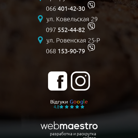
401-42-30
066
ул. Ковельская 29
552-44-82
097
ул. Ровенская 25-Р
153-90-79
068
G
o
o
g
l
e
Відгуки
4.8
разработка и раскрутка
сайтов