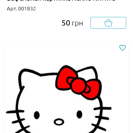
Арт. 001832
50
грн