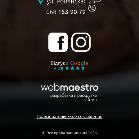
ул. Ровенская 25-Р
153-90-79
068
G
o
o
g
l
e
Відгуки
4.8
разработка и раскрутка
сайтов
Пользовательськое соглашение
© Все права защищены 2026