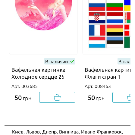
В наличии
В нали
Вафельная картинка
Вафельная картин
Холодное сердце 25
Флаги стран 1
Арт. 003685
Арт. 008463
50
50
грн
грн
Киев, Львов, Днепр, Винница, Ивано-Франковск,