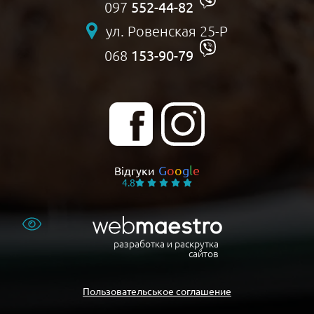
552-44-82
097
ул. Ровенская 25-Р
153-90-79
068
G
o
o
g
l
e
Відгуки
4.8
разработка и раскрутка
сайтов
Пользовательськое соглашение