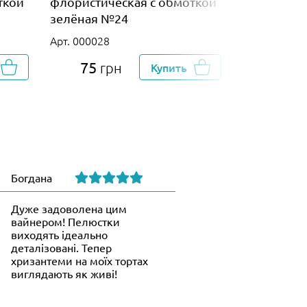
ткой
флористическая с обмоткой
флористич
зелёная №24
зелёная №
Арт. 000028
Арт. 000029
75
75
грн
Купить
гр
Богдана
Дуже задоволена цим
вайнером! Пелюстки
виходять ідеально
деталізовані. Тепер
хризантеми на моїх тортах
виглядають як живі!