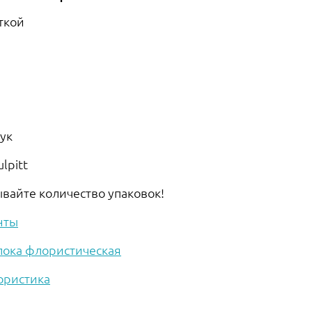
ткой
тук
lpitt
ывайте количество упаковок!
нты
ока флористическая
ористика