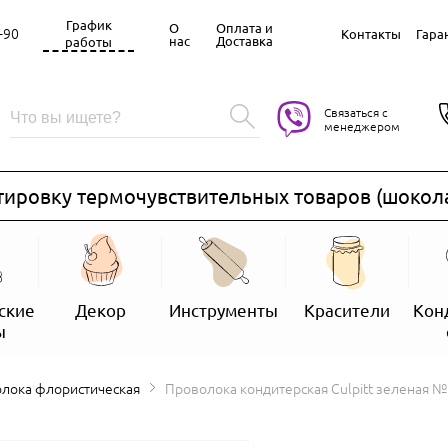
График
О
Оплата и
-90
Контакты
Гара
нас
Доставка
работы
Связаться с
менеджером
овку термочувствительных товаров (шоколад, з
ские
Декор
Инструменты
Красители
Кон
ы
олока флористическая
Проволока кондитерская Culpitt зеленая 