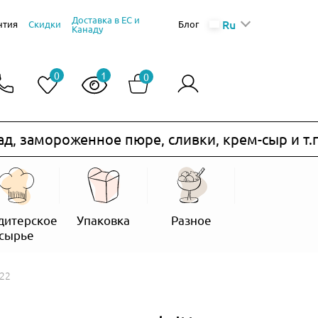
Доставка в ЕС и
Ru
нтия
Скидки
Блог
Канаду
0
1
0
амороженное пюре, сливки, крем-сыр и т.п.) н
дитерское
Упаковка
Разное
сырье
№22