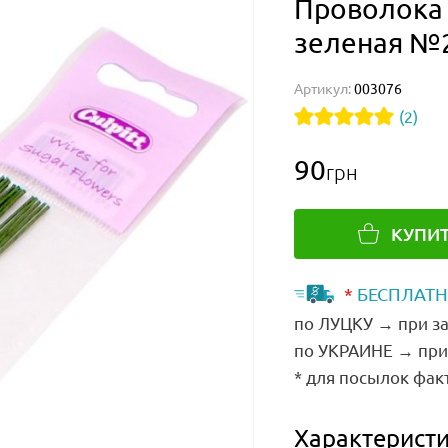
Проволока 
зеленая №
Артикул:
003076
(2)
90
грн
КУПИ
*
БЕСПЛАТН
по ЛУЦКУ → при за
по УКРАИНЕ → при 
* для посылок фак
Характеристи