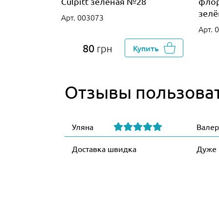
Culpitt зеленая №28
флор
зелё
Арт. 003073
Арт. 
80
грн
Купить
Отзывы пользова
Уляна
Валер
Доставка швидка
Дуже 