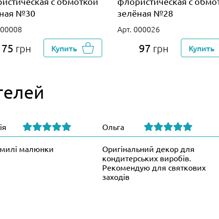
истическая с обмоткой
флористическая с обмо
ная №30
зелёная №28
000008
Арт. 000026
75
97
грн
Купить
грн
Купить
телей
ія
Ольга
милі малюнки
Оригінальний декор для
кондитерських виробів.
Рекомендую для святкових
заходів