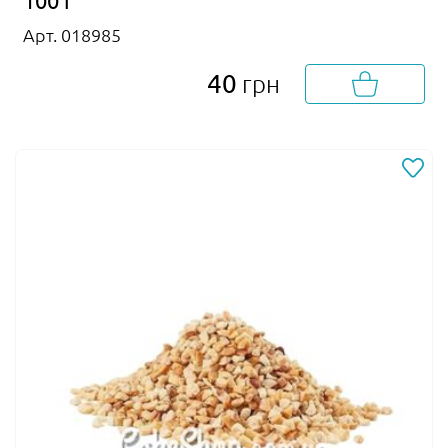
100 г
Арт. 018985
40
грн