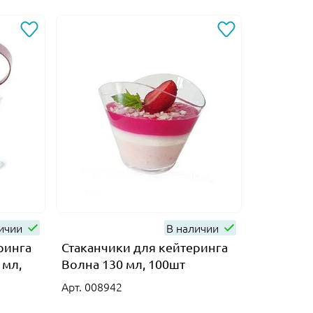
личии
В наличии
ринга
Стаканчики для кейтеринга
Шпажка 
 мл,
Волна 130 мл, 100шт
канапе с
L 120 мм 
Арт. 008942
Арт. 0193