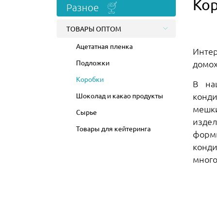
Ко
Разное
ТОВАРЫ ОПТОМ
Ацетатная пленка
Инте
Подложки
домох
Коробки
В на
конди
Шоколад и какао продукты
мешки
Сырье
издел
Товары для кейтеринга
формы
конди
много