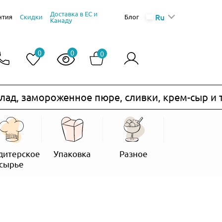
Доставка в ЕС и
Ru
нтия
Скидки
Блог
Канаду
0
0
0
замороженное пюре, сливки, крем-сыр и т.п.) 
дитерское
Упаковка
Разное
сырье