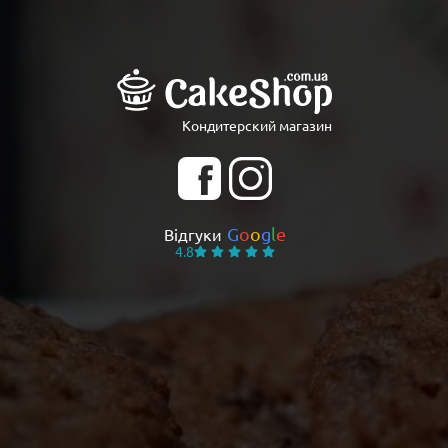
Кондитерский магазин
G
o
o
g
l
e
Відгуки
4.8