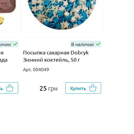
личии
В наличии
ля
Посыпка сахарная Dobryk
Кандурин-
ада
Зимний коктейль, 50 г
распылени
бриллиант,
Арт. 004049
Арт. 017384
25
150
ть
грн
Купить
г