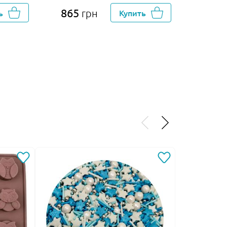
865
65
ь
грн
Купить