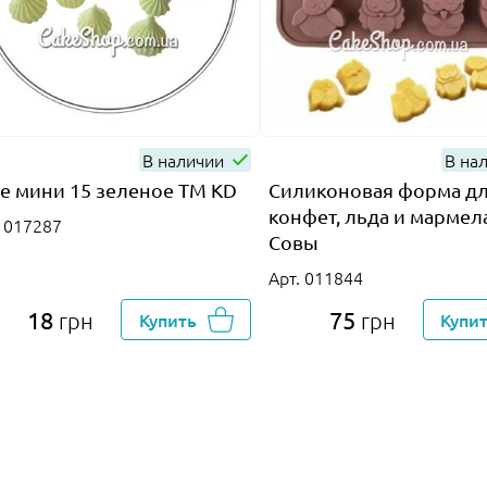
В наличии
В на
е мини 15 зеленое ТМ KD
Силиконовая форма д
конфет, льда и мармел
. 017287
Совы
Арт. 011844
18
75
грн
Купить
грн
Купи