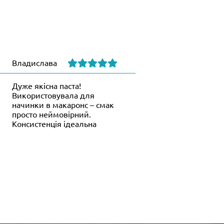
Владислава
Дуже якісна паста!
Використовувала для
начинки в макаронс – смак
просто неймовірний.
Консистенція ідеальна