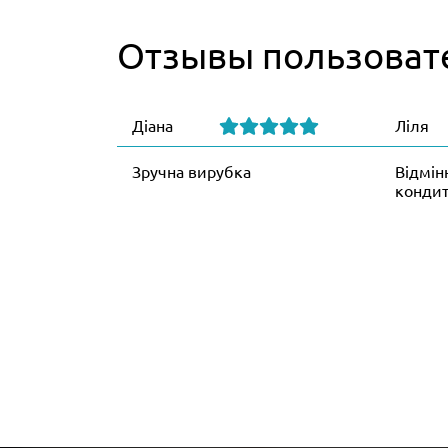
Отзывы пользоват
Діана
Ліля
Зручна вирубка
Відмін
кондит