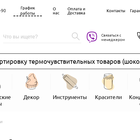
График
О
Оплата и
-90
Контакты
Гара
нас
Доставка
работы
Связаться с
менеджером
ровку термочувствительных товаров (шоколад, 
ские
Декор
Инструменты
Красители
Кон
ы
ки