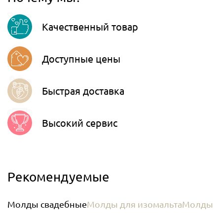
Viber
Качественный товар
Telegram
Доступные цены
Быстрая доставка
Высокий сервис
Рекомендуемые
Молды свадебные
Молды для изомальта
Молды з