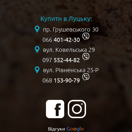
Купити в Луцьку:
пр. Грушевського 30
401-42-30
066
вул. Ковельська 29
552-44-82
097
вул. Рівненська 25-Р
153-90-79
068
G
o
o
g
l
e
Відгуки