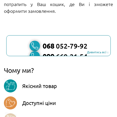
потрапить у Ваш кошик, де Ви і зможете
оформити замовлення.
068
052-79-92
Дивитись всі ↓
099
669-21-54
067
806-45-90
Чому ми?
Viber
Якісний товар
Telegram
Доступні ціни