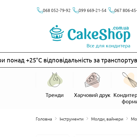
068 052-79-92
099 669-21-54
067 806-45
Все для кондитера
онад +25°C відповідальність за транспортуван
Тренди
Харчовий друк
Кондитер
форм
Головна
Інструменти
Молди, вайнери
М