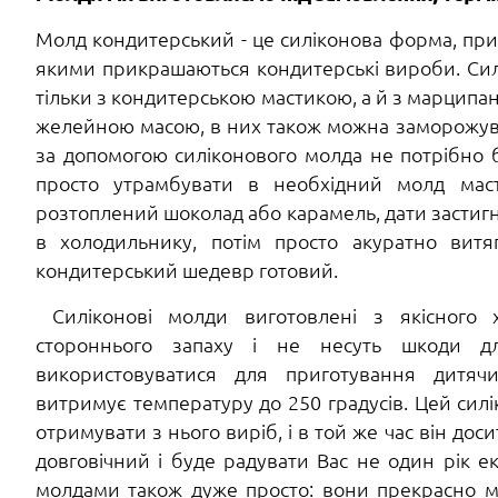
Молд кондитерський - це силіконова форма, приз
якими прикрашаються кондитерські вироби. Сил
тільки з кондитерською мастикою, а й з марципа
желейною масою, в них також можна заморожуват
за допомогою силіконового молда не потрібно
просто утрамбувати в необхідний молд мас
розтоплений шоколад або карамель, дати застигн
в холодильнику, потім просто акуратно витя
кондитерський шедевр готовий.
Силіконові молди виготовлені з якісного 
стороннього запаху і не несуть шкоди д
використовуватися для приготування дитячи
е
витримує температуру до 250 градусів. Цей силі
отримувати з нього виріб, і в той же час він до
довговічний і буде радувати Вас не один рік ек
молдами також дуже просто: вони прекрасно 