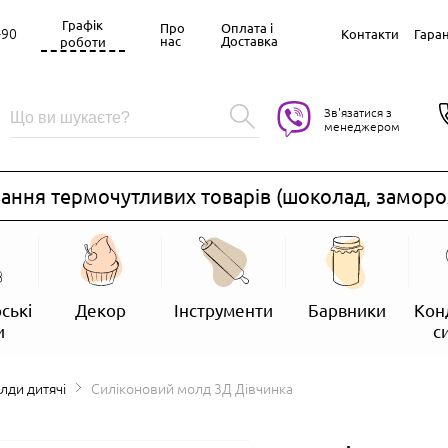
Графік
Про
Оплата і
-90
Контакти
Гаран
нас
Доставка
роботи
Зв'язатися з
менеджером
ня термочутливих товарів (шоколад, заморожен
ські
Декор
Інструменти
Барвники
Кон
и
с
олди дитячі
Силіконовий молд 3Д Дівчинка