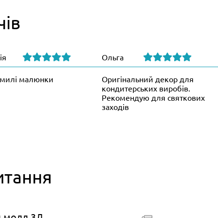
чів
ія
Ольга
милі малюнки
Оригінальний декор для
кондитерських виробів.
Рекомендую для святкових
заходів
итання
й молд 3Д