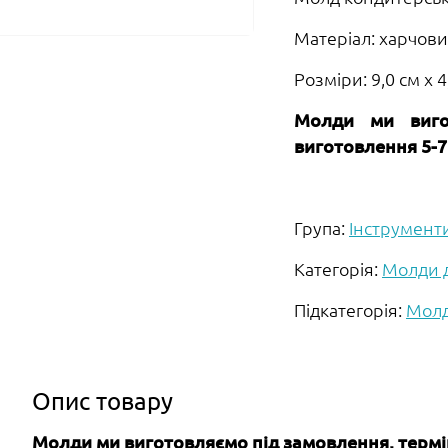
Матеріал: харчови
Розміри: 9,0 см х 4
Молди ми виго
виготовлення 5-7
Група:
Інструмент
Категорія:
Молди д
Підкатегорія:
Молд
Опис товару
Молди ми виготовляємо під замовлення, термін