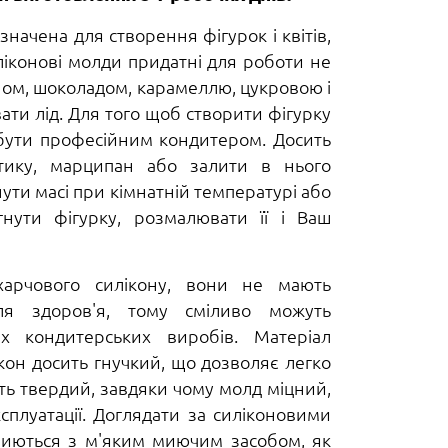
начена для створення фігурок і квітів,
іконові молди придатні для роботи не
ном, шоколадом, карамеллю, цукровою і
и лід. Для того щоб створити фігурку
 бути професійним кондитером. Досить
тику, марципан або залити в нього
ути масі при кімнатній температурі або
гнути фігурку, розмалювати її і Ваш
харчового силікону, вони не мають
ля здоров'я, тому сміливо можуть
х кондитерських виробів. Матеріал
кон досить гнучкий, що дозволяє легко
сить твердий, завдяки чому молд міцний,
сплуатації. Доглядати за силіконовими
миються з м'яким миючим засобом, як