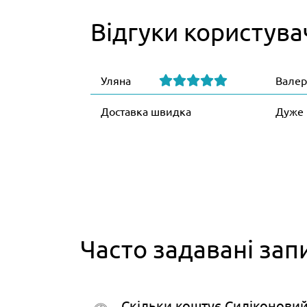
Відгуки користува
Уляна
Валер
Доставка швидка
Дуже 
Часто задавані зап
Скільки коштує Силіконови