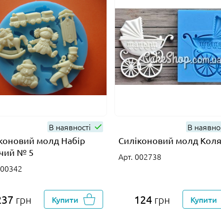
В наявності
В наявно
коновий молд Набір
Силіконовий молд Коля
чий № 5
Арт. 002738
000342
237
124
грн
Купити
грн
Купити