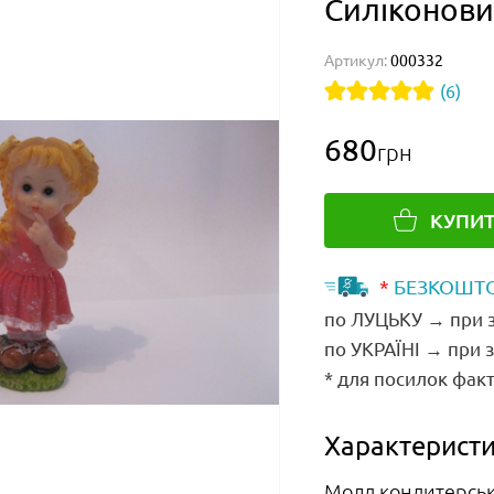
Силіконови
Артикул:
000332
(6)
680
грн
КУПИ
*
БЕЗКОШТО
по ЛУЦЬКУ → при з
по УКРАЇНІ → при 
* для посилок факт
Характеристи
Молд кондитерсь