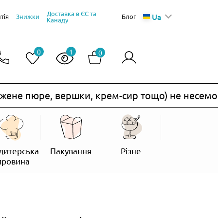
Доставка в ЄС та
Ua
тія
Знижки
Блог
Канаду
0
1
0
е пюре, вершки, крем-сир тощо) не несемо.
дитерська
Пакування
Різне
ировина