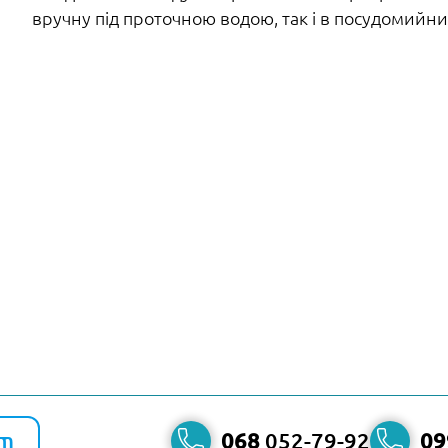
вручну під проточною водою, так і в посудомийн
am
068
052-79-92
09