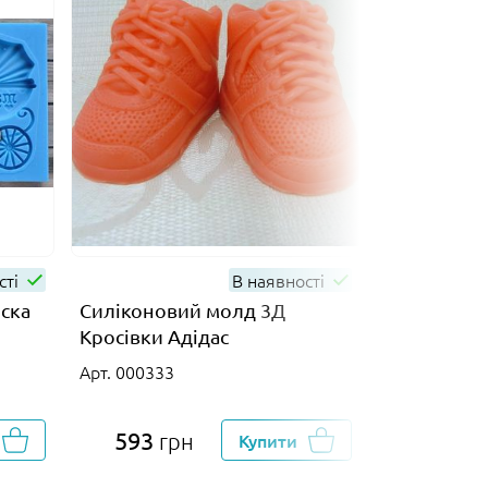
сті
В наявності
ска
Силіконовий молд 3Д
Силіконов
Кросівки Адідас
Немовля 3
Арт. 000333
Арт. 000360
593
593
грн
Купити
гр