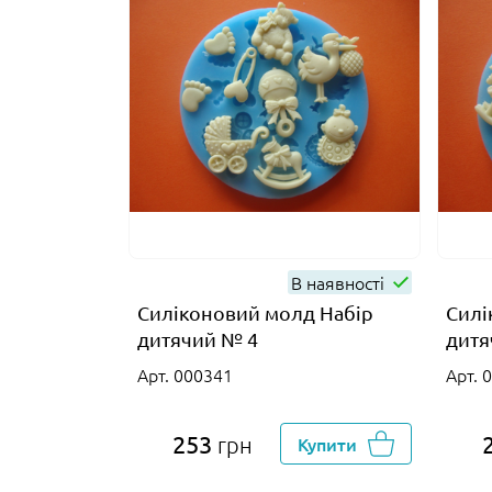
В наявності
Силіконовий молд Набір
Силі
дитячий № 4
дитя
Арт. 000341
Арт. 
253
грн
Купити