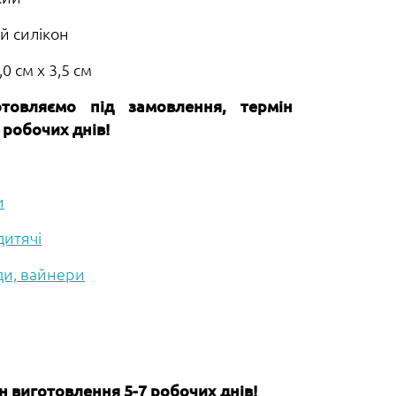
й силікон
,0 см х 3,5 см
товляємо під замовлення, термін
 робочих днів!
и
итячі
и, вайнери
 виготовлення 5-7 робочих днів!