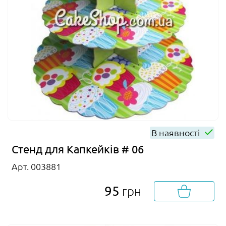
В наявності
Стенд для Капкейків # 06
Арт. 003881
95
грн