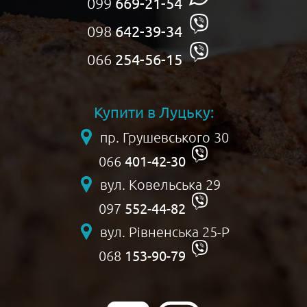
099
669-21-54
098
642-39-34
066
254-56-15
Купити в Луцьку:
пр. Грушевського 30
401-42-30
066
вул. Ковельська 29
552-44-82
097
вул. Рівненська 25-Р
153-90-79
068