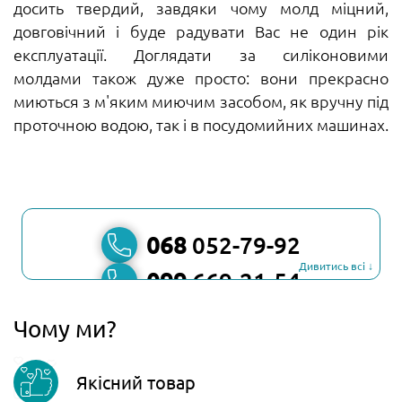
досить твердий, завдяки чому молд міцний,
довговічний і буде радувати Вас не один рік
експлуатації. Доглядати за силіконовими
молдами також дуже просто: вони прекрасно
миються з м'яким миючим засобом, як вручну під
проточною водою, так і в посудомийних машинах.
068
052-79-92
Дивитись всі ↓
099
669-21-54
067
806-45-90
Чому ми?
Viber
Якісний товар
Telegram