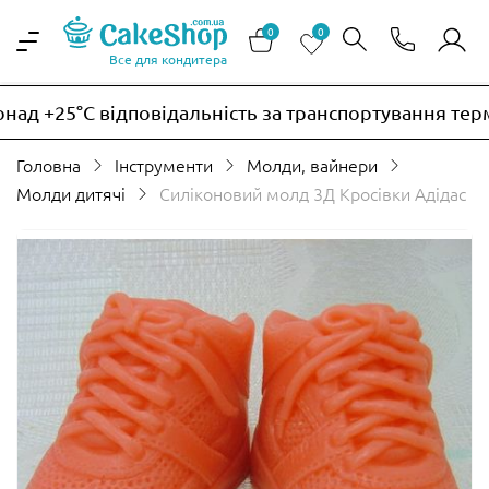
0
0
Все для кондитера
д +25°C відповідальність за транспортування термо
Головна
Інструменти
Молди, вайнери
Молди дитячі
Силіконовий молд 3Д Кросівки Адідас