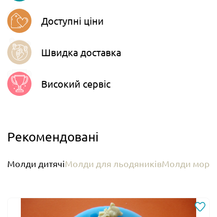
Доступні ціни
Швидка доставка
Високий сервіс
Рекомендовані
Молди дитячі
Молди для льодяників
Молди морсь