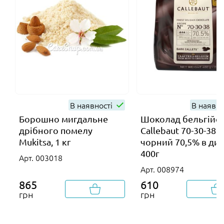
В наявності
В наявно
Борошно мигдальне
Шоколад бельгійс
дрібного помелу
Callebaut 70-30-38
Mukitsa, 1 кг
чорний 70,5% в дис
400г
Арт. 003018
Арт. 008974
865
610
грн
грн