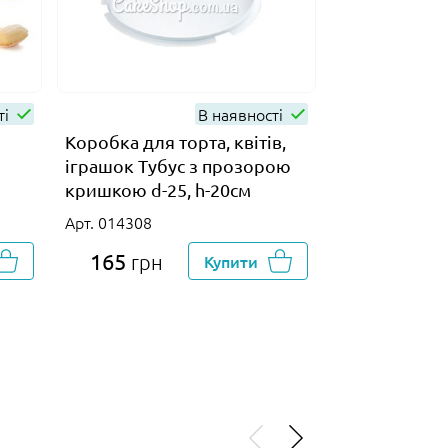
ті
В наявності
Коробка для торта, квітів,
Тісто катаіф
іграшок Тубус з прозорою
400 г
кришкою d-25, h-20см
Арт. 016478
Арт. 014308
165
265
грн
Купити
грн