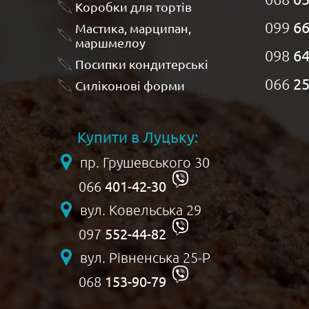
Коробки для тортів
099
66
Мастика, марципан,
маршмелоу
098
64
Посипки кондитерські
066
25
Силіконові форми
Купити в Луцьку:
пр. Грушевського 30
401-42-30
066
вул. Ковельська 29
552-44-82
097
вул. Рівненська 25-Р
153-90-79
068