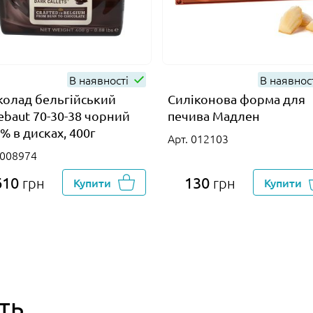
В наявності
В наявнос
олад бельгійський
Силіконова форма для
lebaut 70-30-38 чорний
печива Мадлен
% в дисках, 400г
Арт. 012103
 008974
610
130
грн
Купити
грн
Купити
ть