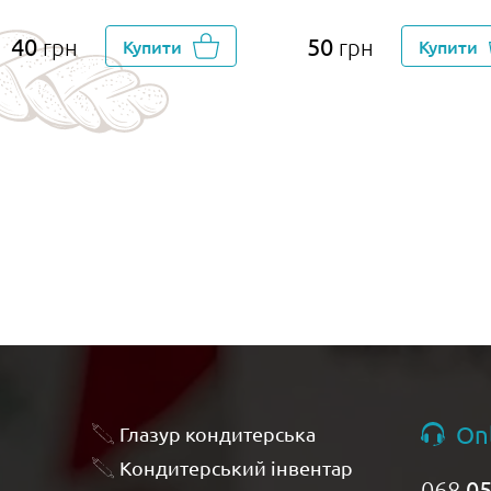
40
50
грн
Купити
грн
Купити
On
Глазур кондитерська
Кондитерський інвентар
068
05