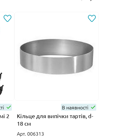
сті
В наявності
Н
мі 2
Кільце для випічки тартів, d-
Силіконова ф
18 см
рифлений міні
Арт. 006313
Арт. 013696