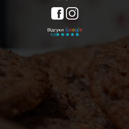
G
o
o
g
l
e
Відгуки
4.8