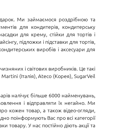
одарок. Ми займаємося роздрібною та
ментів для кондитерів, кондитерську
асадки для крему, стійки для тортів і
сінгу, підложки і підставки для тортів,
кондитерських виробів і аксесуари для
чизняних і світових виробників. Це такі
Martini (Італія), Ateco (Корея), SugarVeil
арів налічує більше 6000 найменувань,
мовлення і відправляти їх негайно. Ми
ро кожен товар, а також відео-огляди,
дно поінформують Вас про всі категорії
 товару. У нас постійно діють акції та