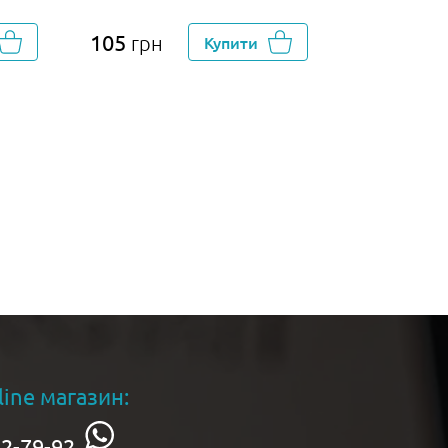
105
95
грн
Купити
грн
line магазин:
2-79-92