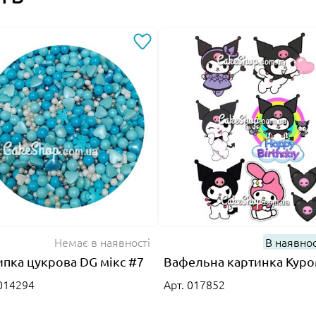
Немає в наявності
В наявно
пка цукрова DG мікс #7
Вафельна картинка Куро
 014294
Арт. 017852