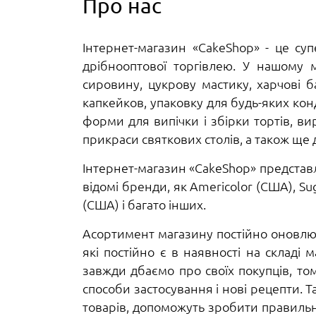
Про нас
Інтернет-магазин «CakeShop» - це с
дрібнооптової торгівлею. У нашому 
сировину, цукрову мастику, харчові б
капкейков, упаковку для будь-яких конд
форми для випічки і збірки тортів, в
прикраси святкових столів, а також ще д
Інтернет-магазин «CakeShop» представля
відомі бренди, як Americolor (США), Sugar
(США) і багато інших.
Асортимент магазину постійно оновлює
які постійно є в наявності на складі
завжди дбаємо про своїх покупців, то
способи застосування і нові рецепти. 
товарів, допоможуть зробити правильни