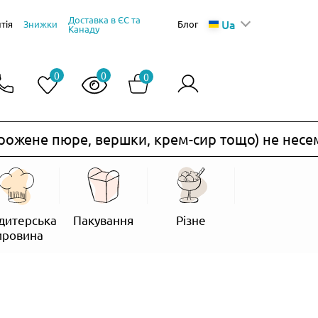
Доставка в ЄС та
Ua
тія
Знижки
Блог
Канаду
0
0
0
жене пюре, вершки, крем-сир тощо) не несемо.
дитерська
Пакування
Різне
ировина