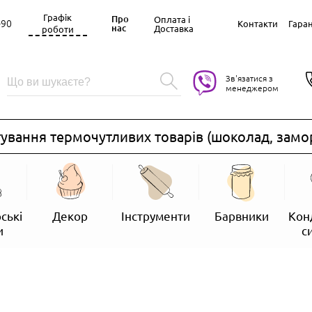
Графік
Про
Оплата і
-90
Контакти
Гаран
нас
Доставка
роботи
Зв'язатися з
менеджером
вання термочутливих товарів (шоколад, заморо
ські
Декор
Інструменти
Барвники
Кон
и
с