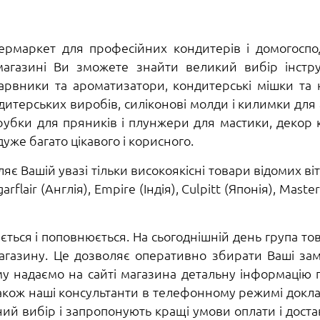
упермаркет для професійних кондитерів і домогосп
магазині Ви зможете знайти великий вибір інстру
арвники та ароматизатори, кондитерські мішки та н
итерських виробів, силіконові молди і килимки для ай
ирубки для пряників і плунжери для мастики, декор 
уже багато цікавого і корисного.
є Вашій увазі тільки високоякісні товари відомих віт
flair (Англія), Empire (Індія), Culpitt (Японія), Master 
ться і поповнюється. На сьогоднішній день група тов
 магазину. Це дозволяє оперативно збирати Ваші за
му надаємо на сайті магазина детальну інформацію п
Також наші консультанти в телефонному режимі докла
й вибір і запропонують кращі умови оплати і доставки