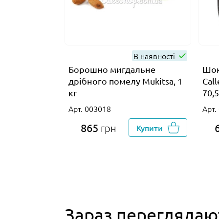
В наявності
Борошно мигдальне
Шок
дрібного помелу Mukitsa, 1
Cal
кг
70,5
Арт. 003018
Арт.
865
грн
Купити
Зараз переглядаю