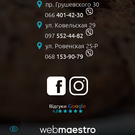
пр. Грушевского 30
401-42-30
066
ул. Ковельская 29
552-44-82
097
ул. Ровенская 25-Р
153-90-79
068
G
o
o
g
l
e
Відгуки
4.8