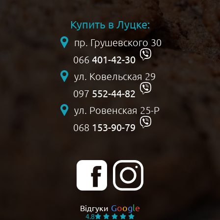
Купить в Луцке:
пр. Грушевского 30
401-42-30
066
ул. Ковельская 29
552-44-82
097
ул. Ровенская 25-Р
153-90-79
068
G
o
o
g
l
e
Відгуки
4.8