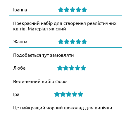
Іванна
Прекрасний набір для створення реалістичних
квітів! Матеріал якісний
Жанна
Подобається тут замовляти
Люба
Величезний вибір форм
Іра
Це найкращий чорний шоколад для випічки