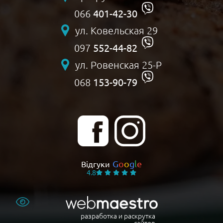
401-42-30
066
ул. Ковельская 29
552-44-82
097
ул. Ровенская 25-Р
153-90-79
068
G
o
o
g
l
e
Відгуки
4.8
разработка и раскрутка
сайтов