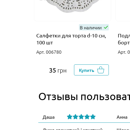
В наличии
Салфетки для торта d-10 см,
Подл
100 шт
борт
Арт. 006780
Арт. 
35
грн
Купить
Отзывы пользова
Даша
Анна
Дуже ароматний і хрусткий
Шокол