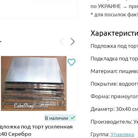
по УКРАИНЕ → при 
* для посылок фак
Характеристи
т
Подложка под тор
Подкладка под тор
Материал: пищево
Покрытие: водоот
Форма: прямоуго
Диаметр: 30х40 с
В наличии
Н
Производитель: У
дложка под торт усиленная
Силиконовый коврик
Группа:
Упаковка
х40 Серебро
Арт. 013238