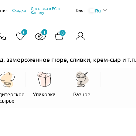
Доставка в ЕС и
Ru
нтия
Скидки
Блог
Канаду
0
1
0
мороженное пюре, сливки, крем-сыр и т.п.) не
дитерское
Упаковка
Разное
сырье