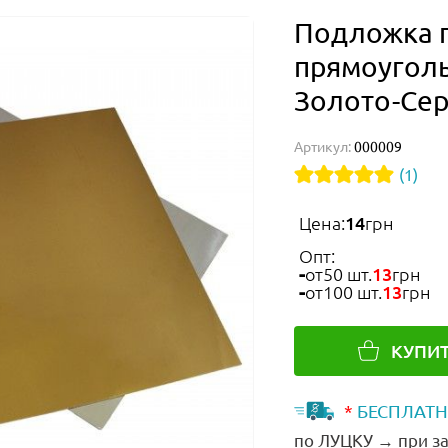
Подложка п
прямоуголь
Золото-Се
Артикул:
000009
(1)
Цена:
14
грн
Опт:
от
50 шт.
13
грн
от
100 шт.
13
грн
КУПИ
*
БЕСПЛАТН
по ЛУЦКУ → при за