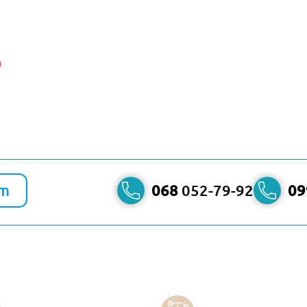
и
am
068
052-79-92
09