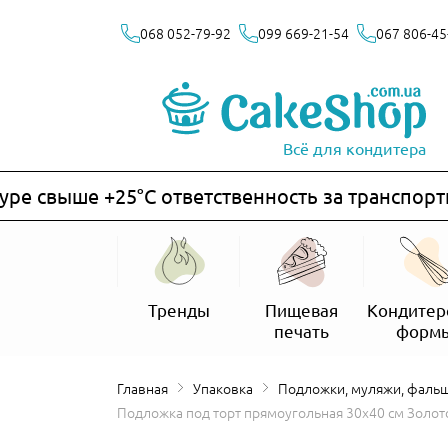
068 052-79-92
099 669-21-54
067 806-45
Всё для кондитера
 свыше +25°C ответственность за транспортиро
Тренды
Пищевая
Кондитер
печать
форм
Главная
Упаковка
Подложки, муляжи, фаль
Подложка под торт прямоугольная 30х40 см Золо