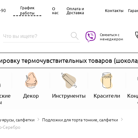
График
О
Оплата и
-90
Контакты
Гара
нас
Доставка
работы
Связаться с
менеджером
вку термочувствительных товаров (шоколад, за
ские
Декор
Инструменты
Красители
Кон
ы
ш-ярусы, салфетки
Подложки для торта тонкие, салфетки
то-Серебро