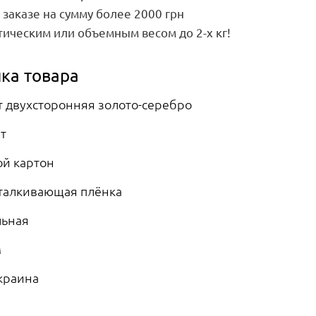
заказе на сумму более 2000 грн
тическим или объемным весом до 2-х кг!
ка товара
т двухсторонняя золото-серебро
т
й картон
талкивающая плёнка
льная
м
ет в наличии
Нет в наличии
краина
 30х40 см
Салфетки для торта 30х40 см,
100 шт