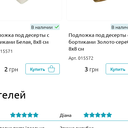
В наличии
В нали
ожка под десерты с
Подложка под десерты 
иками Белая, 8х8 см
бортиками Золото-сере
8х8 см
015571
Арт. 015572
2
3
грн
Купить
грн
Купить
телей
Діана
адна паста ідеально
Зручна вирубка