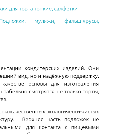
Арт. 013374
ки для торта тонкие, салфетки
250
грн
Подложки, муляжи, фальш-ярусы,
ентации кондитерских изделий. Они
нешний вид, но и надёжную поддержку.
качестве основы для изготовления
нтабельно смотрятся не только торты,
ва.
сококачественных экологически-чистых
ктуру. Верхняя часть подложек не
еальными для контакта с пищевыми