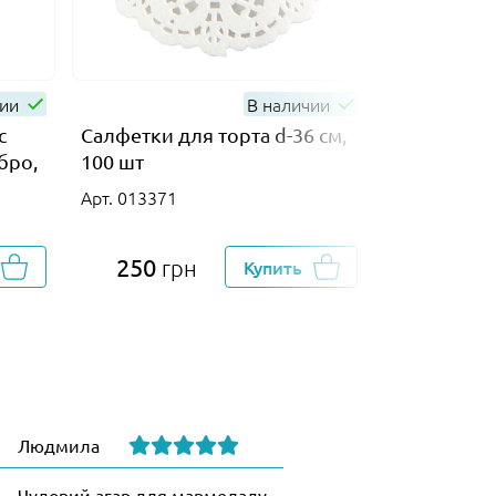
чии
В наличии
с
Салфетки для торта d-36 см,
Салфетки д
бро,
100 шт
100 шт
Арт. 013371
Арт. 013372
250
175
грн
Купить
гр
Людмила
Чудовий агар для мармеладу