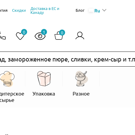
Доставка в ЕС и
Ru
нтия
Скидки
Блог
Канаду
0
1
0
мороженное пюре, сливки, крем-сыр и т.п.) н
дитерское
Упаковка
Разное
сырье