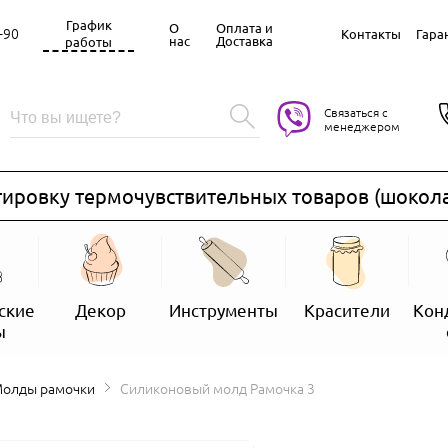
График
О
Оплата и
-90
Контакты
Гара
нас
Доставка
работы
Связаться с
менеджером
вку термочувствительных товаров (шоколад, за
ские
Декор
Инструменты
Красители
Кон
ы
Молды рамочки
Силиконовый молд Рамочка 3