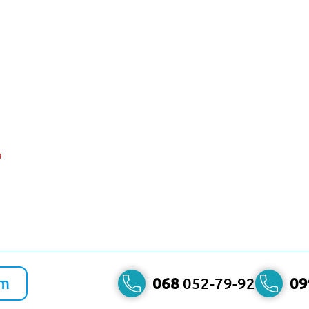
и
am
068
052-79-92
09