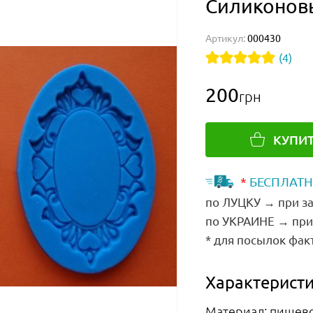
Силиконов
Артикул:
000430
(4)
200
грн
КУПИ
*
БЕСПЛАТН
по ЛУЦКУ → при за
по УКРАИНЕ → при 
* для посылок фак
Характеристи
Материал: пищев