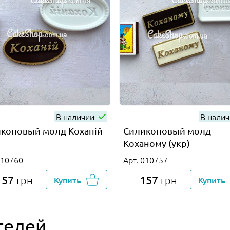
В наличии
В нали
коновый молд Коханій
Силиконовый молд
)
Коханому (укр)
010760
Арт. 010757
157
157
грн
Купить
грн
Купить
телей