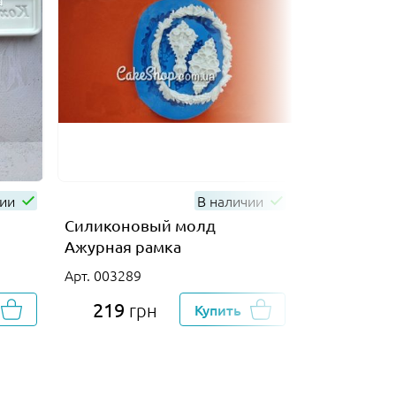
чии
В наличии
Силиконовый молд
Силиконов
Ажурная рамка
Арт. 011213
Арт. 003289
219
302
грн
Купить
гр