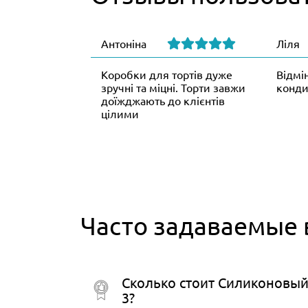
Антоніна
Ліля
Коробки для тортів дуже
Відмі
зручні та міцні. Торти завжи
конди
доїжджають до клієнтів
цілими
Часто задаваемые
Сколько стоит Силиконовы
3?