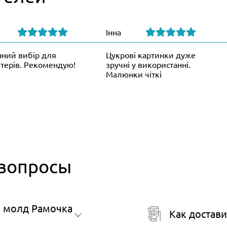
Інна
нний вибір для
Цукрові картинки дуже
терів. Рекомендую!
зручні у використанні.
Малюнки чіткі
 вопросы
й молд Рамочка
Как достави