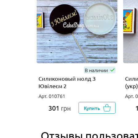
В наличии
Силиконовый молд З
Сили
Ювілеєм 2
(укр
Арт. 010761
Арт. 
301
грн
Купить
Отзывы пользова