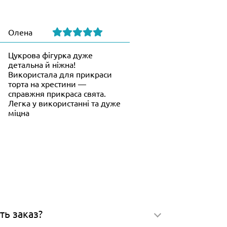
Олена
Цукрова фігурка дуже
детальна й ніжна!
Використала для прикраси
торта на хрестини —
справжня прикраса свята.
Легка у використанні та дуже
міцна
ть заказ?