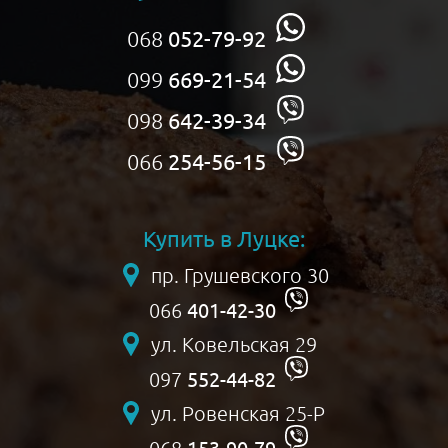
068
052-79-92
099
669-21-54
098
642-39-34
066
254-56-15
Купить в Луцке:
пр. Грушевского 30
401-42-30
066
ул. Ковельская 29
552-44-82
097
ул. Ровенская 25-Р
153-90-79
068