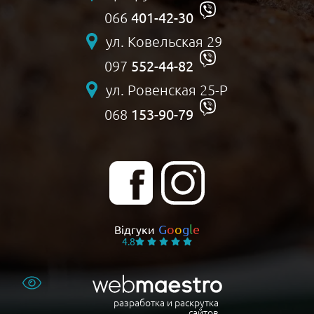
401-42-30
066
ул. Ковельская 29
552-44-82
097
ул. Ровенская 25-Р
153-90-79
068
G
o
o
g
l
e
Відгуки
4.8
разработка и раскрутка
сайтов