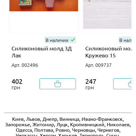
В наличии
В нали
Силиконовый молд 3Д
Силиконовый мол
Лак
Кружево 15
Арт. 002496
Арт. 009737
402
247
грн
грн
Киев, Львов, Днепр, Винница, Ивано-Франковск,
Запорожье, Житомир, Луцк, Кропивницкий, Николаев,
Одесса, Полтава, Ровно, Черновцы, Чернигов,
Черкассы, Херсон, Харьков, Тернополь, Сумы,