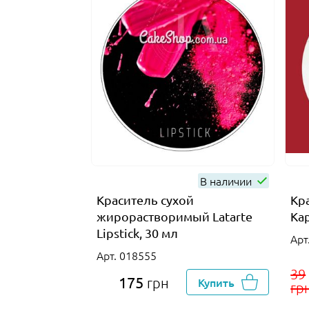
В наличии
Краситель сухой
Кр
жирорастворимый Latarte
Ка
Lipstick, 30 мл
Арт
Арт. 018555
39
175
грн
Купить
гр