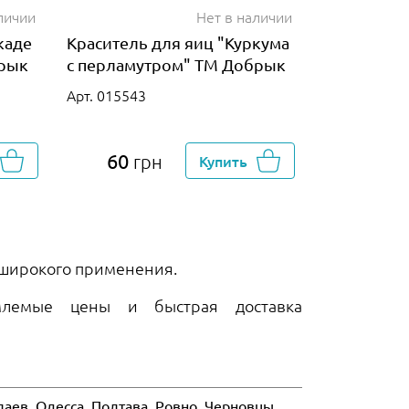
личии
Нет в наличии
каде
Краситель для яиц "Куркума
брык
с перламутром" ТМ Добрык
Арт. 015543
60
грн
Купить
и широкого применения.
млемые цены и быстрая доставка
аев, Одесса, Полтава, Ровно, Черновцы,