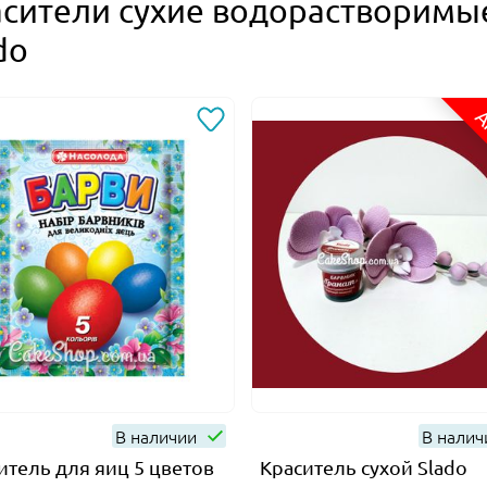
сители сухие водорастворимы
do
А
В наличии
В нали
итель для яиц 5 цветов
Краситель сухой Slado