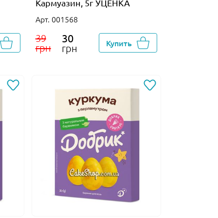
Кармуазин, 5г УЦЕНКА
Арт. 001568
30
39
Купить
грн
грн