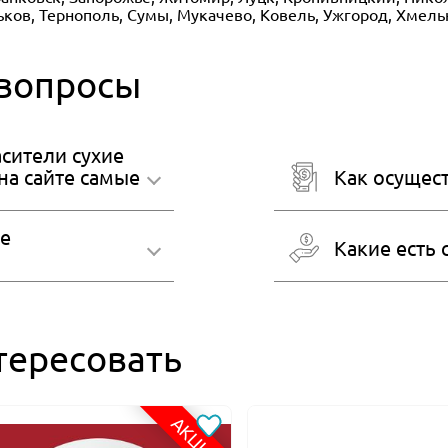
рьков, Тернополь, Сумы, Мукачево, Ковель, Ужгород, Хмел
 вопросы
сители сухие
на сайте самые
Как осущест
ие
Какие есть
тересовать
АКЦИЯ