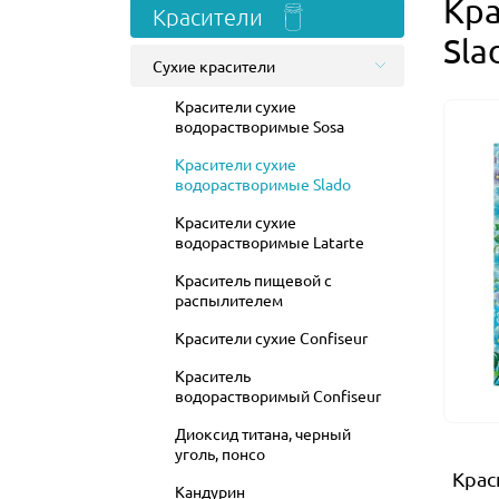
Кра
Красители
Sla
Сухие красители
Красители сухие
водорастворимые Sosa
Красители сухие
водорастворимые Slado
Красители сухие
водорастворимые Latarte
Краситель пищевой с
распылителем
Красители сухие Confiseur
Краситель
водорастворимый Confiseur
Диоксид титана, черный
уголь, понсо
Крас
Кандурин