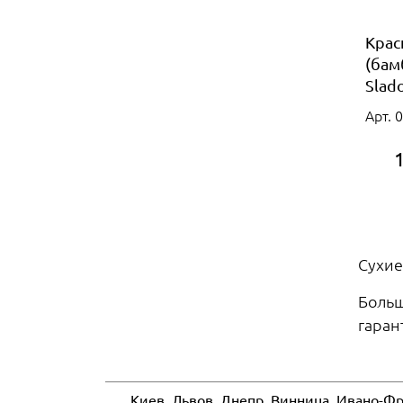
Крас
(бам
Slado
Арт. 
Сухие
Боль
гаран
Киев, Львов, Днепр, Винница, Ивано-Фр