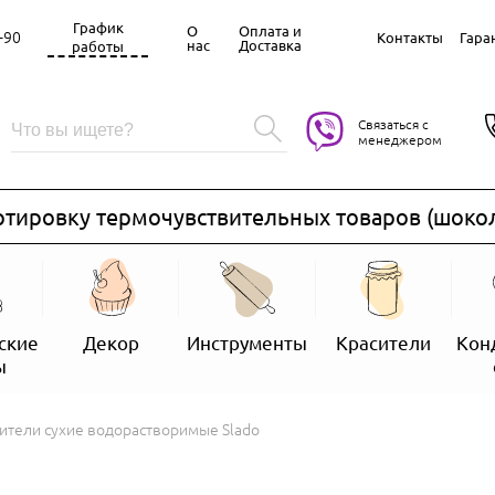
График
О
Оплата и
-90
Контакты
Гара
нас
Доставка
работы
Связаться с
менеджером
овку термочувствительных товаров (шоколад, з
ские
Декор
Инструменты
Красители
Кон
ы
ители сухие водорастворимые Slado