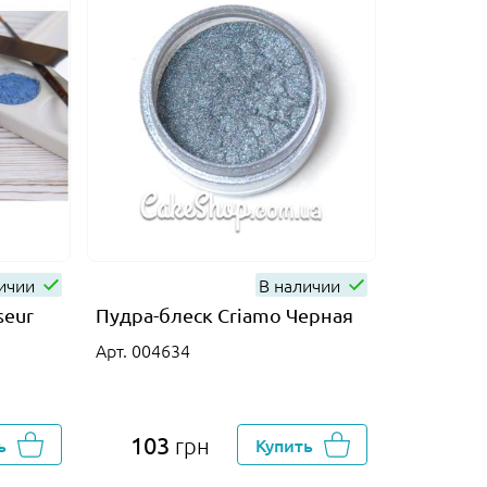
личии
В наличии
seur
Пудра-блеск Criamo Черная
Красител
Яркий к
Арт. 004634
Арт. 0029
103
70
ь
грн
Купить