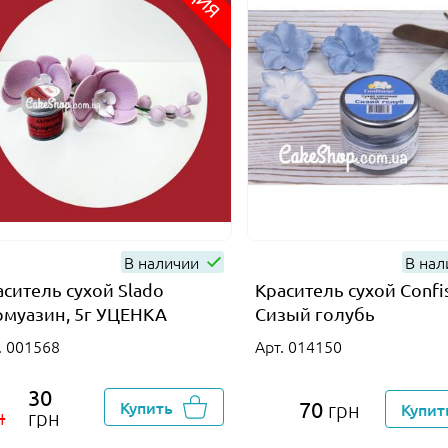
В наличии
В на
аситель сухой Slado
Краситель сухой Confi
рмуазин, 5г УЦЕНКА
Сизый голубь
. 001568
Арт. 014150
30
Купить
70
грн
Купит
н
грн