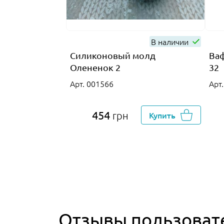
В наличии
Силиконовый молд
Ваф
Олененок 2
32
Арт. 001566
Арт
454
грн
Купить
Отзывы пользоват