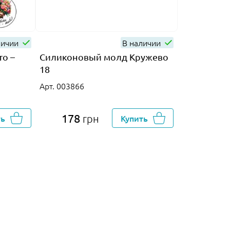
личии
В наличии
то –
Силиконовый молд Кружево
Лента атл
18
Арт. 012331
Арт. 003866
178
20
ть
грн
Купить
г