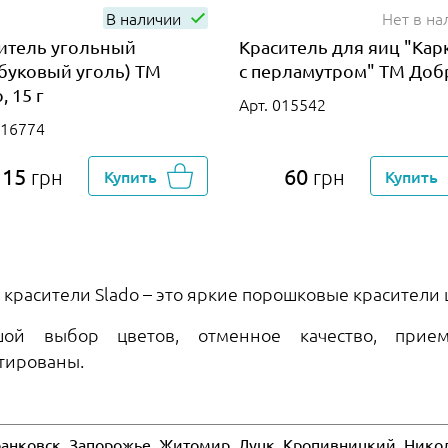
В наличии
Нет в на
итель угольный
Краситель для яиц "Кар
буковый уголь) ТМ
с перламутром" ТМ До
, 15 г
Арт. 015542
016774
115
60
грн
Купить
грн
Купить
 красители Slado – это яркие порошковые красител
шой выбор цветов, отменное качество, прие
тированы.
анковск, Запорожье, Житомир, Луцк, Кропивницкий, Никол