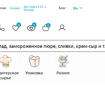
Доставка в ЕС и
Ru
нтия
Скидки
Блог
Канаду
0
0
0
амороженное пюре, сливки, крем-сыр и т.п.) н
дитерское
Упаковка
Разное
сырье