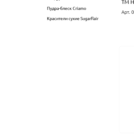
ТМ Н
Пудра-блеск Criamo
Арт. 
Красители сухие Sugarflair