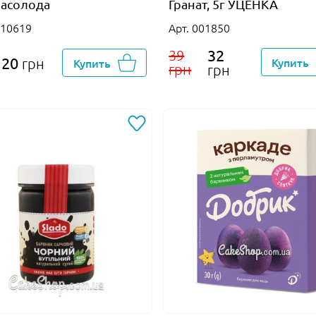
асолода
Гранат, 5г УЦЕНКА
010619
Арт. 001850
32
39
20
Купить
грн
Купить
грн
грн