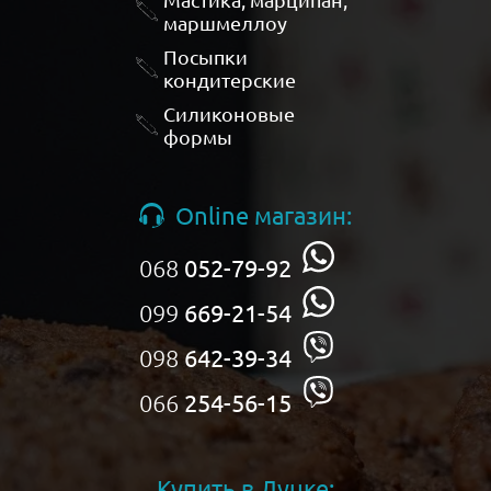
маршмеллоу
Посыпки
кондитерские
Силиконовые
формы
Online магазин:
068
052-79-92
099
669-21-54
098
642-39-34
066
254-56-15
Купить в Луцке: