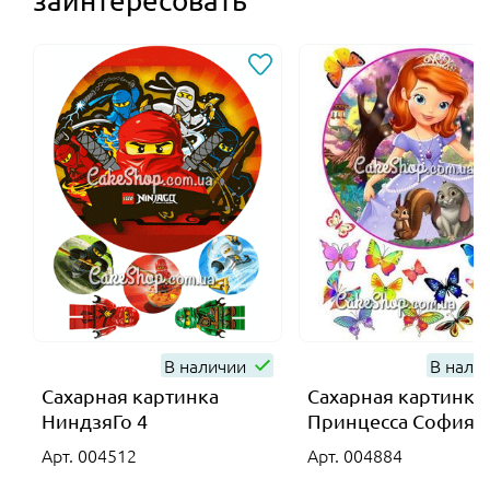
заинтересовать
В наличии
В нали
Сахарная картинка
Сахарная картинка
НиндзяГо 4
Принцесса София 3
Арт. 004512
Арт. 004884