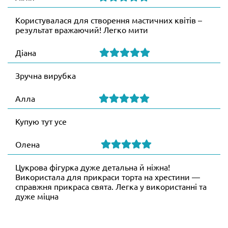
Користувалася для створення мастичних квітів –
результат вражаючий! Легко мити
Діана
Зручна вирубка
Алла
Купую тут усе
Олена
Цукрова фігурка дуже детальна й ніжна!
Використала для прикраси торта на хрестини —
справжня прикраса свята. Легка у використанні та
дуже міцна