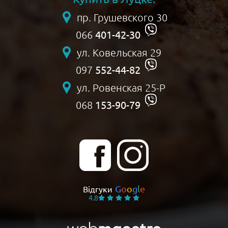
пр. Грушевского 30
401-42-30
066
ул. Ковельская 29
552-44-82
097
ул. Ровенская 25-Р
153-90-79
068
G
o
o
g
l
e
Відгуки
4.8