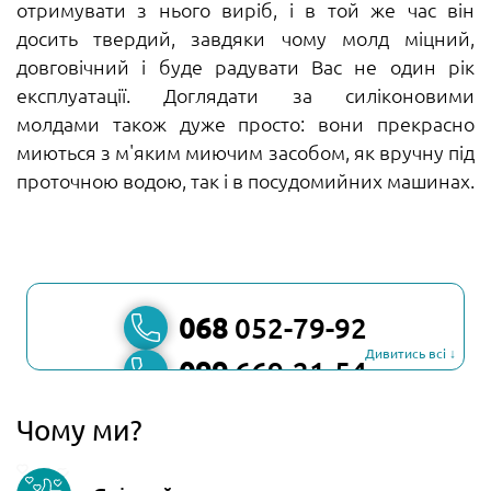
отримувати з нього виріб, і в той же час він
досить твердий, завдяки чому молд міцний,
довговічний і буде радувати Вас не один рік
експлуатації. Доглядати за силіконовими
молдами також дуже просто: вони прекрасно
миються з м'яким миючим засобом, як вручну під
проточною водою, так і в посудомийних машинах.
068
052-79-92
Дивитись всі ↓
099
669-21-54
067
806-45-90
Чому ми?
Viber