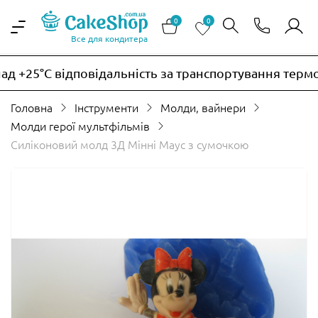
0
0
Все для кондитера
 +25°C відповідальність за транспортування термоч
Головна
Інструменти
Молди, вайнери
Молди герої мультфільмів
Силіконовий молд 3Д Мінні Маус з сумочкою