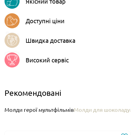
Якісний товар
Telegram
Доступні ціни
Швидка доставка
Високий сервіс
Рекомендовані
Молди герої мультфільмів
Молди для шоколаду
М